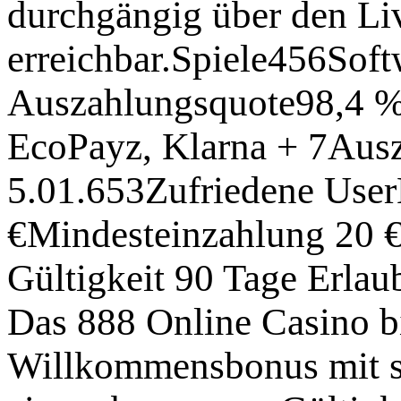
durchgängig über den Li
erreichbar.Spiele456Sof
Auszahlungsquote98,4 
EcoPayz, Klarna + 7Ausz
5.01.653Zufriedene User
€Mindesteinzahlung 20 
Gültigkeit 90 Tage Erlau
Das 888 Online Casino bi
Willkommensbonus mit s