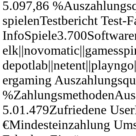
5.097,86 %Auszahlungsq
spielenTestbericht Test-
InfoSpiele3.700Softwaren
elk||novomatic||gamesspi
depotlab||netent||playngo
ergaming Auszahlungsqu
%ZahlungsmethodenAusz
5.01.479Zufriedene User
€Mindesteinzahlung Ums