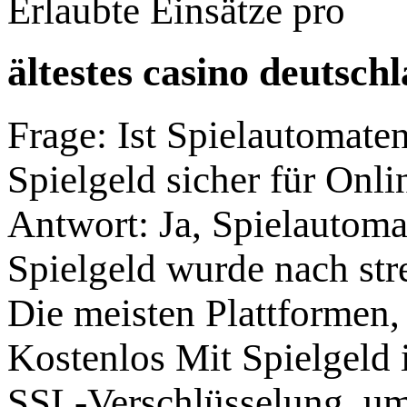
Erlaubte Einsätze pro
ältestes casino deutsch
Frage: Ist Spielautomat
Spielgeld sicher für Onli
Antwort: Ja, Spielautom
Spielgeld wurde nach str
Die meisten Plattformen
Kostenlos Mit Spielgeld
SSL-Verschlüsselung, um