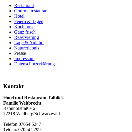
Restaurant
Gourmetrestaurant
Hotel
Feiern & Tagen
Kochkurse
Ganz frisch
Reservierung
Lage & Anfahrt
Naturerlebnis
Presse
Impressum
Datenschutzerklärung
Kontakt
Hotel und Restaurant Talblick
Familie Weitbrecht
Bahnhofsträßle 6
72218 Wildberg/Schwarzwald
Telefon 07054 5247
Telefax 07054 5299