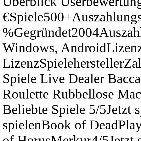
Überblick Userbewertun
€Spiele500+Auszahlung
%Gegründet2004Auszahlu
Windows, AndroidLizenz
LizenzSpieleherstellerZ
Spiele Live Dealer Bacca
Roulette Rubbellose Mac
Beliebte Spiele 5/5Jetzt
spielenBook of DeadPlay'
of HorusMerkur4/5Jetzt s