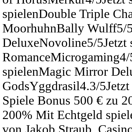
spielenDouble Triple Ch
MoorhuhnBally Wulff5/5J
DeluxeNovoline5/5Jetzt 
RomanceMicrogaming4/5J
spielenMagic Mirror Delu
GodsYggdrasil4.3/5Jetzt
Spiele Bonus 500 € zu 2
200% Mit Echtgeld spiel
von Jakob Straub, Casin