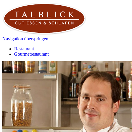
Navigation überspringen
Restaurant
Gourmetrestaurant
Navigation überspringen
Hotel
Feiern & Tagen
Kochkurse
Navigation überspringen
Ganz frisch
Reservierung
Lage & Anfahrt
Naturerlebnis