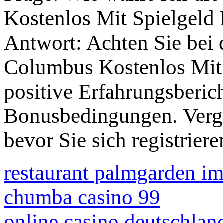
Kostenlos Mit Spielgeld 
Antwort: Achten Sie bei
Columbus Kostenlos Mit S
positive Erfahrungsberich
Bonusbedingungen. Vergew
bevor Sie sich registriere
restaurant palmgarden i
chumba casino 99
online casino deutschlan