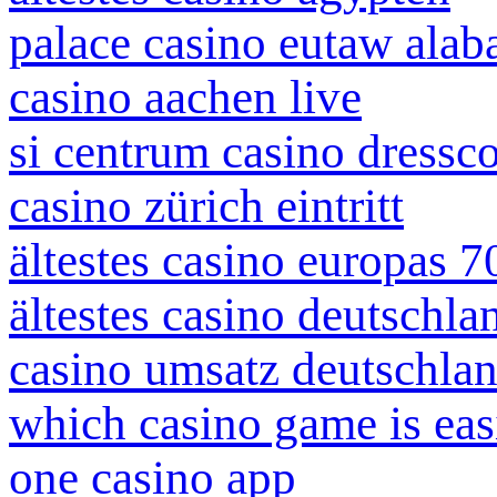
palace casino eutaw ala
casino aachen live
si centrum casino dressc
casino zürich eintritt
ältestes casino europas 7
ältestes casino deutschla
casino umsatz deutschla
which casino game is eas
one casino app