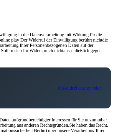
willigung in die Datenverarbeitung mit Wirkung für die
 online play Der Widerruf der Einwilligung berührt nichtdie
rarbeitung Ihrer Personenbezogenen Daten auf der
 Sofern sich Ihr Widerspruch nichtausschließlich gegen
düsseldorf casino poker
 Daten aufgrundberechtigter Interessen für Sie unzumutbar
rarbeitung aus anderen Rechtsgründen.Sie haben das Recht,
ationssicherheit Berlin) über unsere Verarbeitung Ihrer