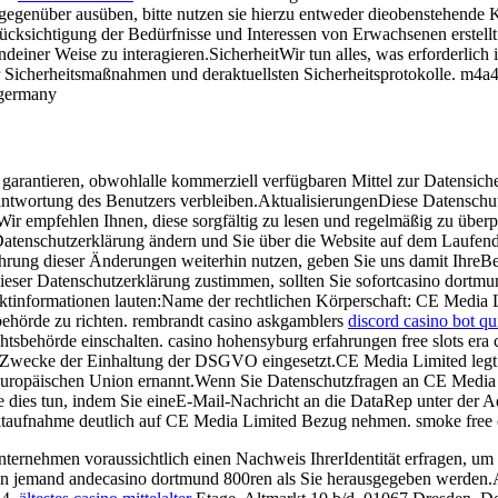
gegenüber ausüben, bitte nutzen sie hierzu entweder dieobenstehende 
ücksichtigung der Bedürfnisse und Interessen von Erwachsenen erstel
endeiner Weise zu interagieren.SicherheitWir tun alles, was erforderlich 
icherheitsmaßnahmen und deraktuellsten Sicherheitsprotokolle. m4a4 ey
t germany
 garantieren, obwohlalle kommerziell verfügbaren Mittel zur Datensich
antwortung des Benutzers verbleiben.AktualisierungenDiese Datenschut
n.Wir empfehlen Ihnen, diese sorgfältig zu lesen und regelmäßig zu üb
tenschutzerklärung ändern und Sie über die Website auf dem Laufend
ung dieser Änderungen weiterhin nutzen, geben Sie uns damit IhreBes
ieser Datenschutzerklärung zustimmen, sollten Sie sofortcasino dortmu
tinformationen lauten:Name der rechtlichen Körperschaft: CE Media Li
behörde zu richten. rembrandt casino askgamblers
discord casino bot qu
tsbehörde einschalten. casino hohensyburg erfahrungen free slots era 
um Zwecke der Einhaltung der DSGVO eingesetzt.CE Media Limited legt
r Europäischen Union ernannt.Wenn Sie Datenschutzfragen an CE Media 
 dies tun, indem Sie eineE-Mail-Nachricht an die DataRep unter der 
taktaufnahme deutlich auf CE Media Limited Bezug nehmen. smoke free c
ernehmen voraussichtlich einen Nachweis IhrerIdentität erfragen, um s
an jemand andecasino dortmund 800ren als Sie herausgegeben werden.A