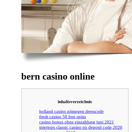
Presse
Kontakt
bern casino online
inhaltsverzeichnis
holland casino nijmegen dresscode
fresh casino 50 free spins
casino bonus ohne einzahlung juni 2021
intertops classic casino no deposit code 2020