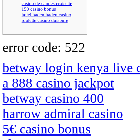
casino de cannes croisette
150 casino bonus
hotel baden baden casino
roulette casino duisburg
error code: 522
betway login kenya live 
a 888 casino jackpot
betway casino 400
harrow admiral casino
5€ casino bonus