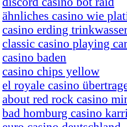
discord casino bot raid
ähnliches casino wie pla
casino erding trinkwasse
classic casino playing ca
casino baden
casino chips yellow
el royale casino übertrag
about red rock casino m
bad homburg casino karr
euro casino deutschland