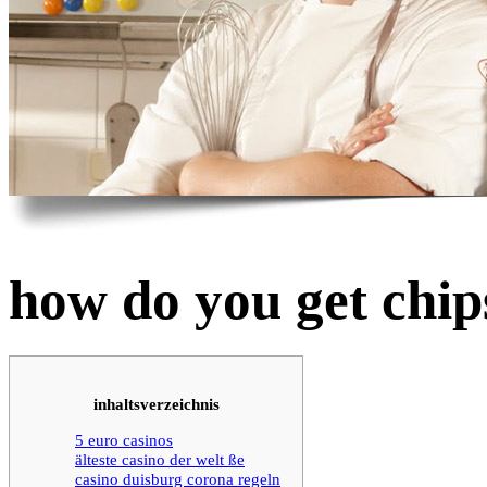
Presse
Kontakt
how do you get chips
inhaltsverzeichnis
5 euro casinos
älteste casino der welt ße
casino duisburg corona regeln