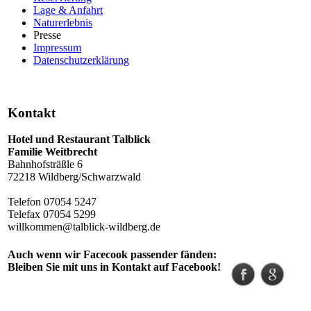
Lage & Anfahrt
Naturerlebnis
Presse
Impressum
Datenschutzerklärung
Kontakt
Hotel und Restaurant Talblick
Familie Weitbrecht
Bahnhofsträßle 6
72218 Wildberg/Schwarzwald
Telefon 07054 5247
Telefax 07054 5299
willkommen@talblick-wildberg.de
Auch wenn wir Facecook passender fänden:
Bleiben Sie mit uns in Kontakt auf Facebook!