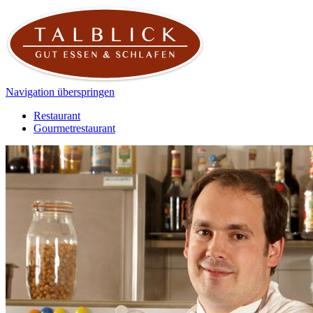
Navigation überspringen
Restaurant
Gourmetrestaurant
Navigation überspringen
Hotel
Feiern & Tagen
Kochkurse
Navigation überspringen
Ganz frisch
Reservierung
Lage & Anfahrt
Naturerlebnis