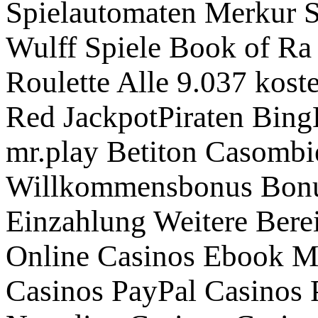
Spielautomaten Merkur S
Wulff Spiele Book of Ra
Roulette Alle 9.037 kos
Red JackpotPiraten Bin
mr.play Betiton Casombi
Willkommensbonus Bonus
Einzahlung Weitere Bere
Online Casinos Ebook M
Casinos PayPal Casinos 