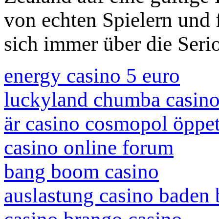
von echten Spielern und
sich immer über die Serios
energy casino 5 euro
luckyland chumba casin
är casino cosmopol öppe
casino online forum
bang boom casino
auslastung casino baden