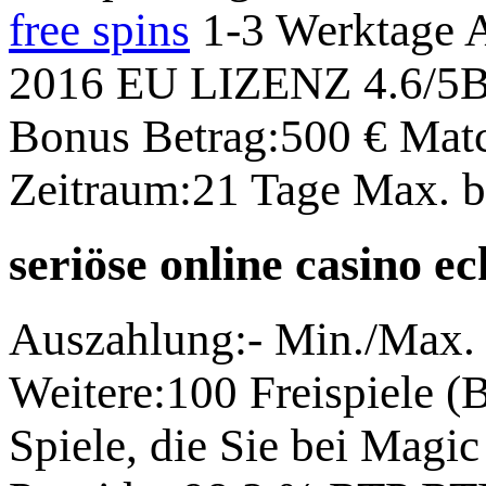
free spins
1-3 Werktage A
2016 EU LIZENZ 4.6/5B
Bonus Betrag:500 € Mat
Zeitraum:21 Tage Max. b
seriöse online casino ec
Auszahlung:- Min./Max. f
Weitere:100 Freispiele (
Spiele, die Sie bei Magi