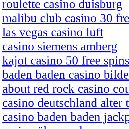
roulette casino duisburg
malibu club casino 30 fre
las vegas casino luft
casino siemens amberg
kajot casino 50 free spin
baden baden casino bilde
about red rock casino cou
casino deutschland alter 
casino baden baden jack