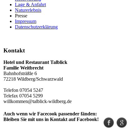
Lage & Anfahrt
Naturerlebnis
Presse
Impressum
Datenschutzerklärung
Kontakt
Hotel und Restaurant Talblick
Familie Weitbrecht
Bahnhofsträßle 6
72218 Wildberg/Schwarzwald
Telefon 07054 5247
Telefax 07054 5299
willkommen@talblick-wildberg.de
Auch wenn wir Facecook passender fänden:
Bleiben Sie mit uns in Kontakt auf Facebook!