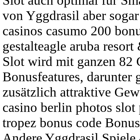
Slot auch optimal für Sm
von Yggdrasil aber sogar
casinos casumo 200 bonus
gestalteagle aruba resort
Slot wird mit ganzen 82 
Bonusfeatures, darunter 
zusätzlich attraktive Gew
casino berlin photos slo
tropez bonus code Bonus
Andere Yggdrasil Spiele 