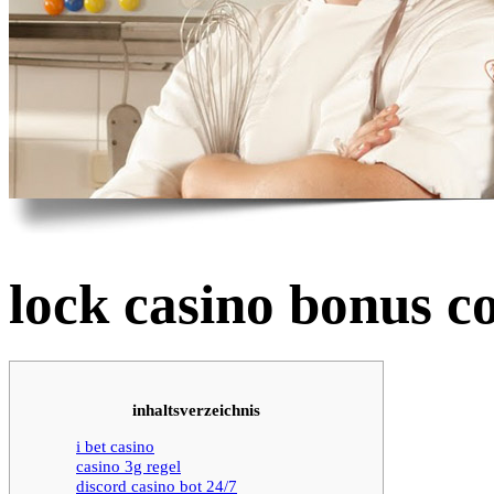
Presse
Kontakt
lock casino bonus c
inhaltsverzeichnis
i bet casino
casino 3g regel
discord casino bot 24/7