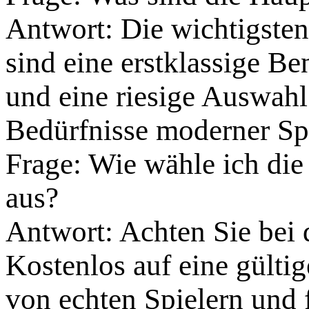
Antwort: Die wichtigsten
sind eine erstklassige B
und eine riesige Auswahl 
Bedürfnisse moderner Spi
Frage: Wie wähle ich die
aus?
Antwort: Achten Sie bei
Kostenlos auf eine gültig
von echten Spielern und