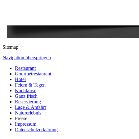
Sitemap:
Navigation überspringen
Restaurant
Gourmetrestaurant
Hotel
Feiern & Tagen
Kochkurse
Ganz frisch
Reservierung
Lage & Anfahrt
Naturerlebnis
Presse
Impressum
Datenschutzerklärung