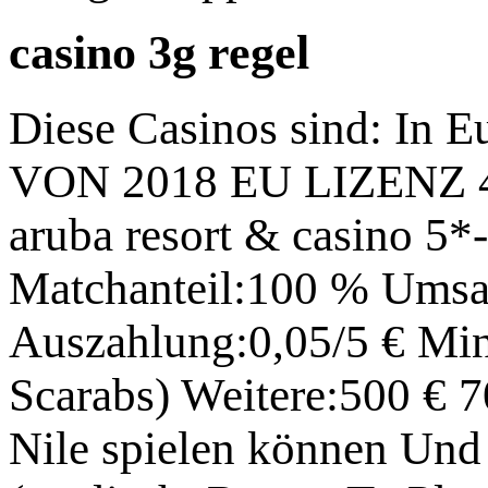
casino 3g regel
Diese Casinos sind: In E
VON 2018 EU LIZENZ 4.
aruba resort & casino 5
Matchanteil:100 % Umsa
Auszahlung:0,05/5 € Min.
Scarabs) Weitere:500 € 7
Nile spielen können Und