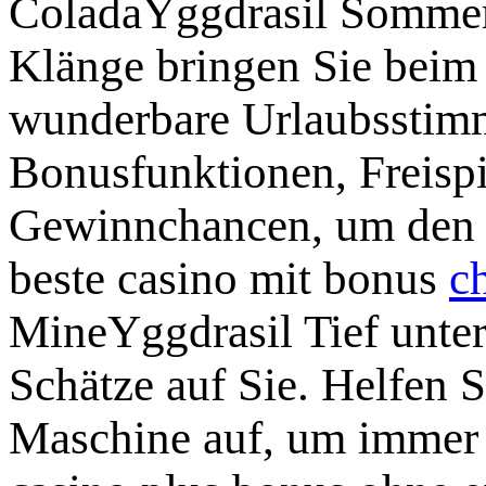
ColadaYggdrasil Sommer,
Klänge bringen Sie beim
wunderbare Urlaubsstimm
Bonusfunktionen, Freispi
Gewinnchancen, um den 
beste casino mit bonus
c
MineYggdrasil Tief unter
Schätze auf Sie. Helfen 
Maschine auf, um immer t