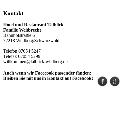
Kontakt
Hotel und Restaurant Talblick
Familie Weitbrecht
Bahnhofsträßle 6
72218 Wildberg/Schwarzwald
Telefon 07054 5247
Telefax 07054 5299
willkommen@talblick-wildberg.de
Auch wenn wir Facecook passender fänden:
Bleiben Sie mit uns in Kontakt auf Facebook!