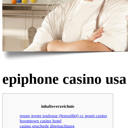
Presse
Kontakt
epiphone casino usa
inhaltsverzeichnis
rouge gorge toulouse (fenouillet) cc geant casino
boomtown casino hotel
casino enschede übernachtung