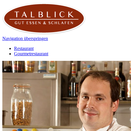
Navigation überspringen
Restaurant
Gourmetrestaurant
Navigation überspringen
Hotel
Feiern & Tagen
Kochkurse
Navigation überspringen
Ganz frisch
Reservierung
Lage & Anfahrt
Naturerlebnis