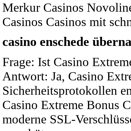
Merkur Casinos Novoline
Casinos Casinos mit schn
casino enschede übern
Frage: Ist Casino Extrem
Antwort: Ja, Casino Ext
Sicherheitsprotokollen en
Casino Extreme Bonus C
moderne SSL-Verschlüsse