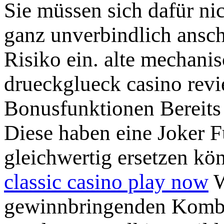
Sie müssen sich dafür nic
ganz unverbindlich ansch
Risiko ein. alte mechani
drueckglueck casino revi
Bonusfunktionen Bereits
Diese haben eine Joker Fu
gleichwertig ersetzen kö
classic casino play now
W
gewinnbringenden Kombin