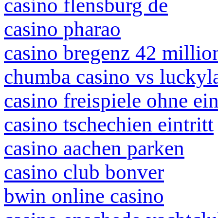
casino flensburg de
casino pharao
casino bregenz 42 millio
chumba casino vs luckyla
casino freispiele ohne e
casino tschechien eintritt
casino aachen parken
casino club bonver
bwin online casino