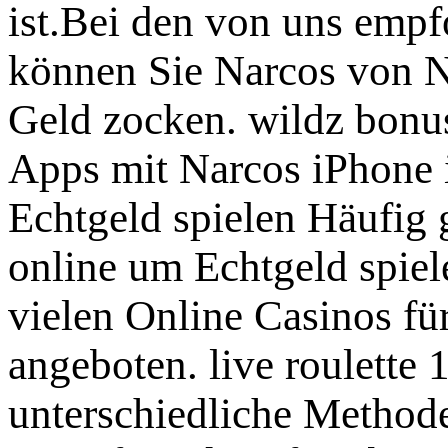
ist.Bei den von uns empf
können Sie Narcos von N
Geld zocken. wildz bonu
Apps mit Narcos iPhone
Echtgeld spielen Häufig
online um Echtgeld spiel
vielen Online Casinos fü
angeboten. live roulette
unterschiedliche Methoden