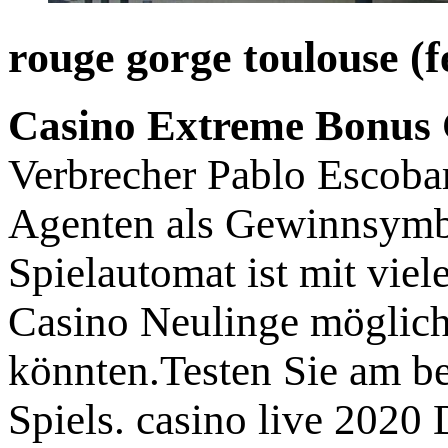
rouge gorge toulouse (f
Casino Extreme Bonus
Verbrecher Pablo Escoba
Agenten als Gewinnsymbol
Spielautomat ist mit viel
Casino Neulinge mögliche
könnten.Testen Sie am be
Spiels. casino live 2020 