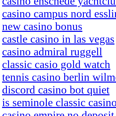
casino enschede yachtcl
casino campus nord essl
new casino bonus
castle casino in las vegas
casino admiral ruggell
classic casio gold watch
tennis casino berlin wilm
discord casino bot quiet
is seminole classic casin
casino empire no deposit