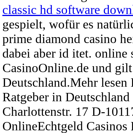
classic hd software down
gespielt, wofür es natürl
prime diamond casino hei
dabei aber id itet. online 
CasinoOnline.de und gilt
Deutschland.Mehr lesen 
Ratgeber in Deutschland 
Charlottenstr. 17 D-1011
OnlineEchtgeld Casinos 