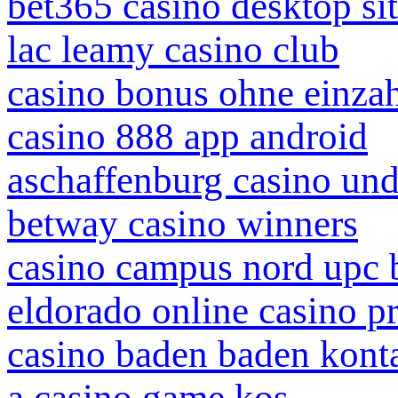
bet365 casino desktop si
lac leamy casino club
casino bonus ohne einza
casino 888 app android
aschaffenburg casino und
betway casino winners
casino campus nord upc b
eldorado online casino 
casino baden baden kont
a casino game kos