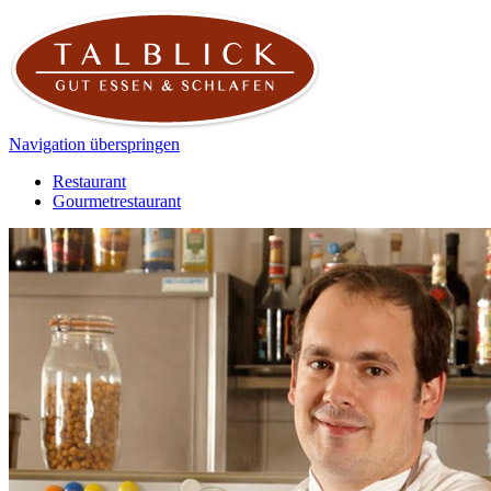
Navigation überspringen
Restaurant
Gourmetrestaurant
Navigation überspringen
Hotel
Feiern & Tagen
Kochkurse
Navigation überspringen
Ganz frisch
Reservierung
Lage & Anfahrt
Naturerlebnis