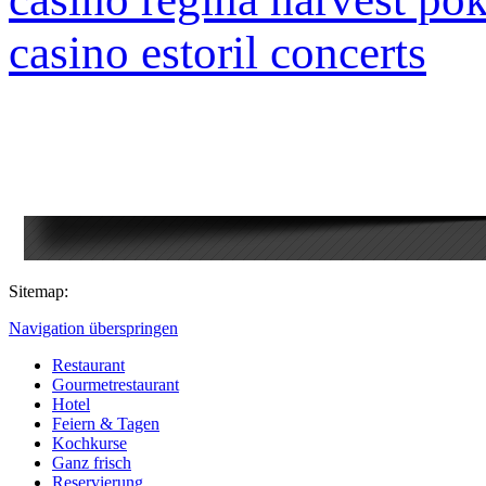
casino estoril concerts
Sitemap:
Navigation überspringen
Restaurant
Gourmetrestaurant
Hotel
Feiern & Tagen
Kochkurse
Ganz frisch
Reservierung