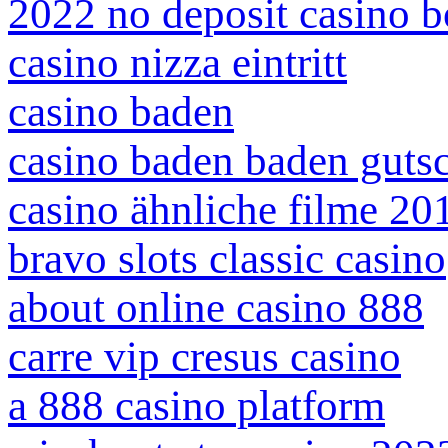
2022 no deposit casino 
casino nizza eintritt
casino baden
casino baden baden gutsc
casino ähnliche filme 20
bravo slots classic casino
about online casino 888
carre vip cresus casino
a 888 casino platform