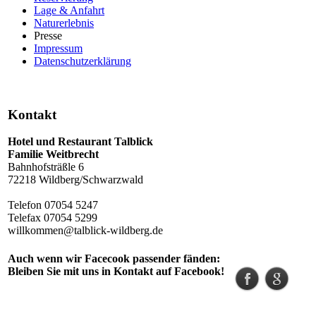
Lage & Anfahrt
Naturerlebnis
Presse
Impressum
Datenschutzerklärung
Kontakt
Hotel und Restaurant Talblick
Familie Weitbrecht
Bahnhofsträßle 6
72218 Wildberg/Schwarzwald
Telefon 07054 5247
Telefax 07054 5299
willkommen@talblick-wildberg.de
Auch wenn wir Facecook passender fänden:
Bleiben Sie mit uns in Kontakt auf Facebook!