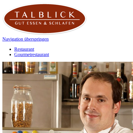
Navigation überspringen
Restaurant
Gourmetrestaurant
Navigation überspringen
Hotel
Feiern & Tagen
Kochkurse
Navigation überspringen
Ganz frisch
Reservierung
Lage & Anfahrt
Naturerlebnis