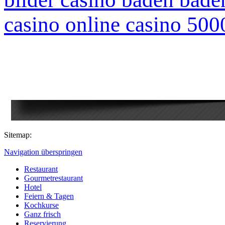
casino online casino 500
Sitemap:
Navigation überspringen
Restaurant
Gourmetrestaurant
Hotel
Feiern & Tagen
Kochkurse
Ganz frisch
Reservierung