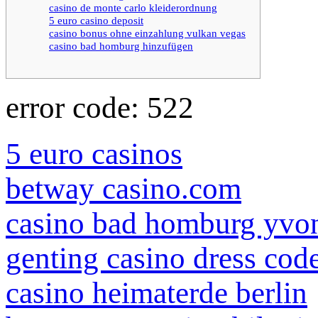
casino de monte carlo kleiderordnung
5 euro casino deposit
casino bonus ohne einzahlung vulkan vegas
casino bad homburg hinzufügen
error code: 522
5 euro casinos
betway casino.com
casino bad homburg yvo
genting casino dress cod
casino heimaterde berlin