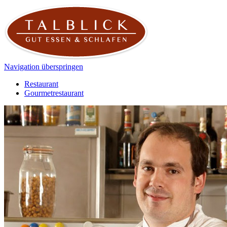
Navigation überspringen
Restaurant
Gourmetrestaurant
Navigation überspringen
Hotel
Feiern & Tagen
Kochkurse
Navigation überspringen
Ganz frisch
Reservierung
Lage & Anfahrt
Naturerlebnis