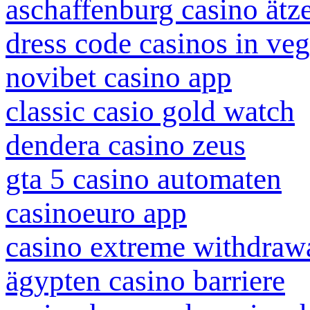
aschaffenburg casino ätz
dress code casinos in ve
novibet casino app
classic casio gold watch
dendera casino zeus
gta 5 casino automaten
casinoeuro app
casino extreme withdraw
ägypten casino barriere