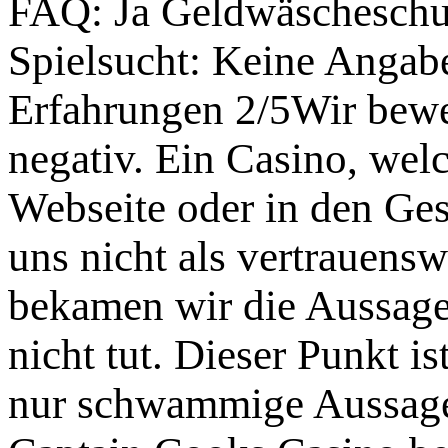
FAQ: Ja Geldwäscheschut
Spielsucht: Keine Angab
Erfahrungen 2/5Wir bewe
negativ. Ein Casino, welc
Webseite oder in den Ges
uns nicht als vertrauens
bekamen wir die Aussage,
nicht tut. Dieser Punkt i
nur schwammige Aussage