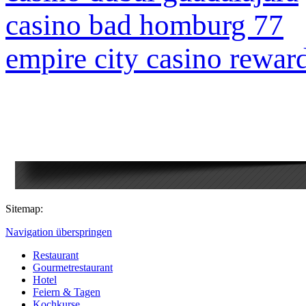
casino bad homburg 77
empire city casino rewar
Sitemap:
Navigation überspringen
Restaurant
Gourmetrestaurant
Hotel
Feiern & Tagen
Kochkurse