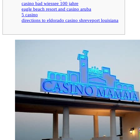
casino bad wiessee 100 jahre
eagle beach resort and casino aruba
5 casino
directions to eldorado casino shreveport louisiana