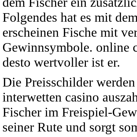
dem Fischer ein zusätzli
Folgendes hat es mit dem
erscheinen Fische mit ve
Gewinnsymbole. online ca
desto wertvoller ist er.
Die Preisschilder werden 
interwetten casino ausz
Fischer im Freispiel-Gewi
seiner Rute und sorgt so