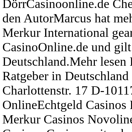
DörrCasinoonline.de 
den AutorMarcus hat meh
Merkur International gearb
CasinoOnline.de und gilt
Deutschland.Mehr lesen 
Ratgeber in Deutschland 
Charlottenstr. 17 D-1011
OnlineEchtgeld Casinos 
Merkur Casinos Novoline