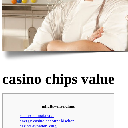
Presse
Kontakt
casino chips value
inhaltsverzeichnis
casino mamaia sud
energy casino account löschen
casino eynatten xing