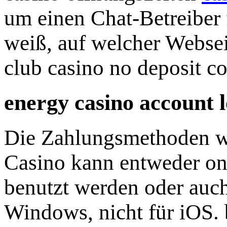
um einen Chat-Betreiber 
weiß, auf welcher Websei
club casino no deposit c
energy casino account 
Die Zahlungsmethoden wer
Casino kann entweder onl
benutzt werden oder auch
Windows, nicht für iOS.