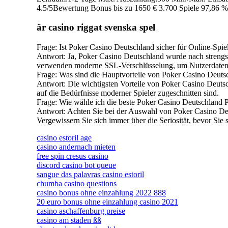
4.5/5Bewertung Bonus bis zu 1650 € 3.700 Spiele 97,86 %
är casino riggat svenska spel
Frage: Ist Poker Casino Deutschland sicher für Online-Spie
Antwort: Ja, Poker Casino Deutschland wurde nach strengst
verwenden moderne SSL-Verschlüsselung, um Nutzerdaten 
Frage: Was sind die Hauptvorteile von Poker Casino Deuts
Antwort: Die wichtigsten Vorteile von Poker Casino Deutsc
auf die Bedürfnisse moderner Spieler zugeschnitten sind.
Frage: Wie wähle ich die beste Poker Casino Deutschland P
Antwort: Achten Sie bei der Auswahl von Poker Casino Deut
Vergewissern Sie sich immer über die Seriosität, bevor Sie si
casino estoril age
casino andernach mieten
free spin cresus casino
discord casino bot queue
sangue das palavras casino estoril
chumba casino questions
casino bonus ohne einzahlung 2022 888
20 euro bonus ohne einzahlung casino 2021
casino aschaffenburg preise
casino am staden ßß