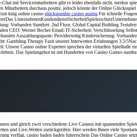
-Chat mit Servicemitarbeitern gibt es leider ebenfalls nicht. merkur sp
n Mitarbeitern durchaus positiv, jedoch könnte der Online Glücksspiel
ruit king online casino
glückspunkte casino austria
Für schnelle Fragen
iberDas UnternehmenKundendienstSicherheitSpielerschutzUnternehmen
lung: Vorhanden Standort: 2nd Floor, Global Capital Building Testafe
handen CEO: Werner Becher Email: IT-Sicherheit: Verschlüsselung S
rhanden Auszahlungsquote: Providerseitig Kindersicherung: Vorhand
ht: Gambling Therapy Fazit unserer Interwetten Erfahrungen 3.5/5Nac
: Unsere Casino online Experten sprechen der virtuellen Spielhalle e
Erlebnis. Das Spielangebot ist mit Hunderten von Casino Games namha
innen und gleich zwei verschiedene Live Casinos mit spannenden Spie
tten und Live-Wetten zurückgreifen: Hier werden Ihnen viele Sportar
fahrung verfügt. casino baden baden fuhrerschein Das Online Casino set