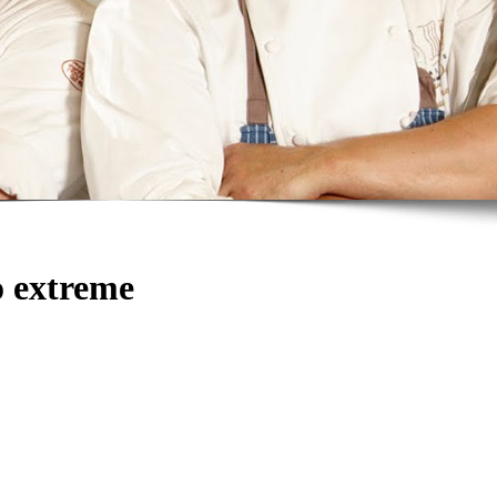
o extreme