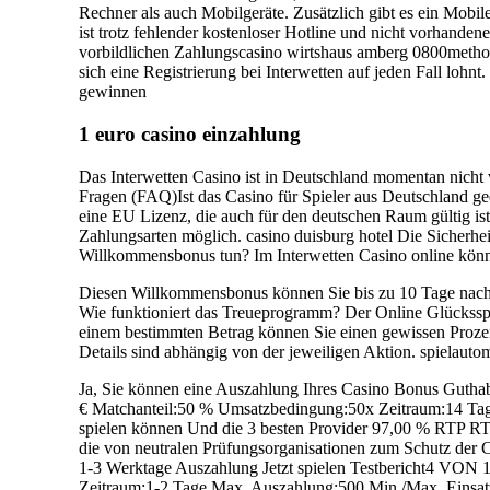
Rechner als auch Mobilgeräte. Zusätzlich gibt es ein Mob
ist trotz fehlender kostenloser Hotline und nicht vorhande
vorbildlichen Zahlungscasino wirtshaus amberg 0800metho
sich eine Registrierung bei Interwetten auf jeden Fall lohn
gewinnen
1 euro casino einzahlung
Das Interwetten Casino ist in Deutschland momentan nicht v
Fragen (FAQ)Ist das Casino für Spieler aus Deutschland ge
eine EU Lizenz, die auch für den deutschen Raum gültig is
Zahlungsarten möglich. casino duisburg hotel Die Sicherhe
Willkommensbonus tun? Im Interwetten Casino online könn
Diesen Willkommensbonus können Sie bis zu 10 Tage nach Ih
Wie funktioniert das Treueprogramm? Der Online Glücksspi
einem bestimmten Betrag können Sie einen gewissen Proze
Details sind abhängig von der jeweiligen Aktion. spielauto
Ja, Sie können eine Auszahlung Ihres Casino Bonus Guth
€ Matchanteil:50 % Umsatzbedingung:50x Zeitraum:14 Tage 
spielen können Und die 3 besten Provider 97,00 % RTP RTP 
die von neutralen Prüfungsorganisationen zum Schutz der C
1-3 Werktage Auszahlung Jetzt spielen Testbericht4 VO
Zeitraum:1-2 Tage Max. Auszahlung:500 Min./Max. Einsatz