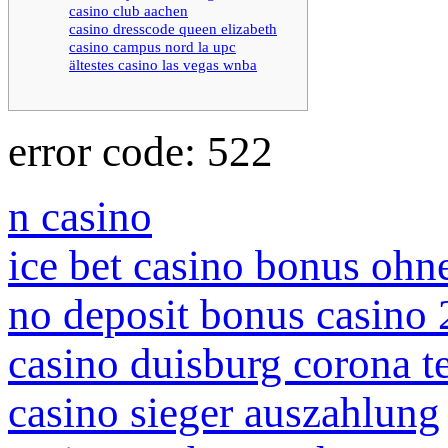
casino club aachen
casino dresscode queen elizabeth
casino campus nord la upc
ältestes casino las vegas wnba
error code: 522
n casino
ice bet casino bonus ohn
no deposit bonus casino
casino duisburg corona te
casino sieger auszahlung