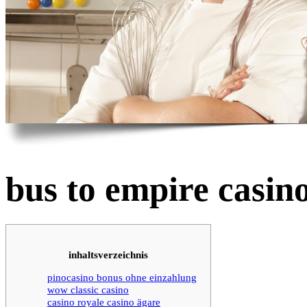
Presse
Kontakt
bus to empire casin
inhaltsverzeichnis
pinocasino bonus ohne einzahlung
wow classic casino
casino royale casino ägare