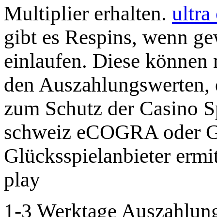
Multiplier erhalten.
ultra
gibt es Respins, wenn 
einlaufen. Diese können 
den Auszahlungswerten, 
zum Schutz der Casino Sp
schweiz eCOGRA oder GL
Glücksspielanbieter ermitt
play
1-3 Werktage Auszahlung