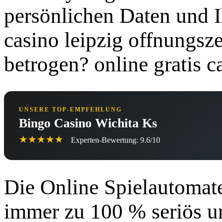
persönlichen Daten und 
casino leipzig offnungsz
betrogen? online gratis c
UNSERE TOP-EMPFEHLUNG
Bingo Casino Wichita Ks
★★★★★
Experten-Bewertung: 9.6/10
Die Online Spielautomate
immer zu 100 % seriös un