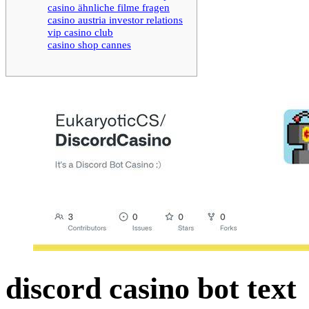
casino ähnliche filme fragen
casino austria investor relations
vip casino club
casino shop cannes
discord casino bot text