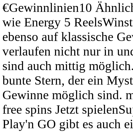
€Gewinnlinien10 Ähnlich
wie Energy 5 ReelsWinsta
ebenso auf klassische Gew
verlaufen nicht nur in u
sind auch mittig möglich
bunte Stern, der ein Mys
Gewinne möglich sind. mo
free spins Jetzt spielen
Play'n GO gibt es auch e