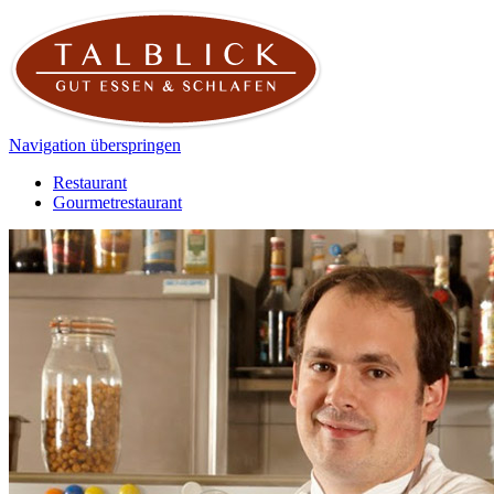
Navigation überspringen
Restaurant
Gourmetrestaurant
Navigation überspringen
Hotel
Feiern & Tagen
Kochkurse
Navigation überspringen
Ganz frisch
Reservierung
Lage & Anfahrt
Naturerlebnis