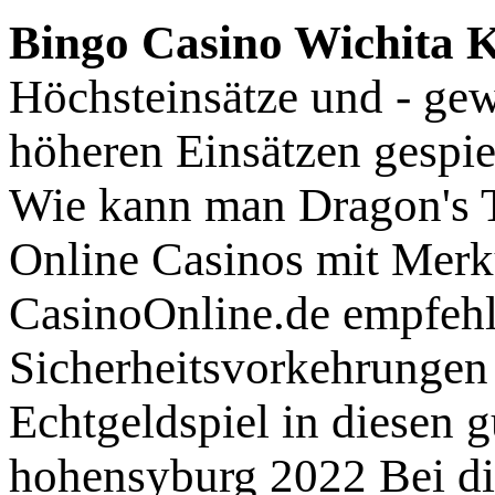
Bingo Casino Wichita 
Höchsteinsätze und - ge
höheren Einsätzen gespi
Wie kann man Dragon's T
Online Casinos mit Merku
CasinoOnline.de empfehl
Sicherheitsvorkehrungen
Echtgeldspiel in diesen 
hohensyburg 2022 Bei die