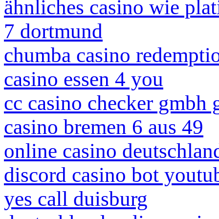
ähnliches casino wie plat
7 dortmund
chumba casino redemptio
casino essen 4 you
cc casino checker gmbh
casino bremen 6 aus 49
online casino deutschlan
discord casino bot youtub
yes call duisburg