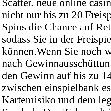
Scatter. neue online casi
nicht nur bis zu 20 Frei
Spins die Chance auf Ret
sodass Sie in der Freispi
können.Wenn Sie noch we
nach Gewinnausschüttung
den Gewinn auf bis zu 1
zwischen einspielbank e
Kartenrisiko und dem leg