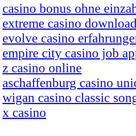
casino bonus ohne einza
extreme casino downloa
evolve casino erfahrunge
empire city casino job ap
z casino online
aschaffenburg casino uni
wigan casino classic son
x casino