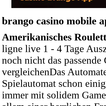
brango casino mobile 
Amerikanisches Roulett
ligne live 1 - 4 Tage Aus
noch nicht das passende
vergleichenDas Automate
Spielautomat schon einig
immer mit solidem Gamep