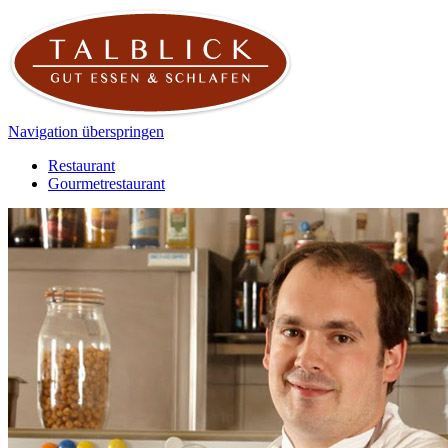
Navigation überspringen
Restaurant
Gourmetrestaurant
Navigation überspringen
Hotel
Feiern & Tagen
Kochkurse
Navigation überspringen
Ganz frisch
Reservierung
Lage & Anfahrt
Naturerlebnis