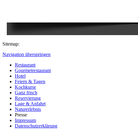
Sitemap:
Navigation überspringen
Restaurant
Gourmetrestaurant
Hotel
Feiern & Tagen
Kochkurse
Ganz frisch
Reservierung
Lage & Anfahrt
Naturerlebnis
Presse
Impressum
Datenschutzerklärung