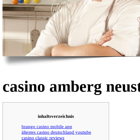
Presse
Kontakt
casino amberg neus
inhaltsverzeichnis
brango casino mobile app
ältestes casino deutschland youtube
casino classic reviews