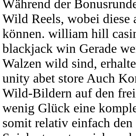
Während der Bonusrunde e
Wild Reels, wobei diese a
können. william hill cas
blackjack win Gerade wen
Walzen wild sind, erhalte
unity abet store Auch Ko
Wild-Bildern auf den frei
wenig Glück eine komplet
somit relativ einfach de