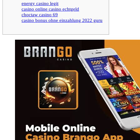
energy casino legit
casino online casino echtgeld
choctaw casino 69
casino bonus ohne einzahlung 2022 guru