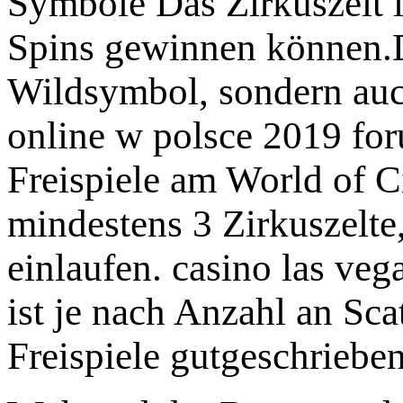
Symbole Das Zirkuszelt is
Spins gewinnen können.De
Wildsymbol, sondern au
online w polsce 2019 for
Freispiele am World of C
mindestens 3 Zirkuszelte,
einlaufen. casino las veg
ist je nach Anzahl an Sca
Freispiele gutgeschriebe