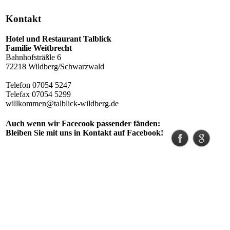
Kontakt
Hotel und Restaurant Talblick
Familie Weitbrecht
Bahnhofsträßle 6
72218 Wildberg/Schwarzwald
Telefon 07054 5247
Telefax 07054 5299
willkommen@talblick-wildberg.de
Auch wenn wir Facecook passender fänden:
Bleiben Sie mit uns in Kontakt auf Facebook!