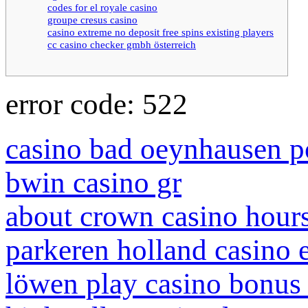
codes for el royale casino
groupe cresus casino
casino extreme no deposit free spins existing players
cc casino checker gmbh österreich
error code: 522
casino bad oeynhausen p
bwin casino gr
about crown casino hour
parkeren holland casino 
löwen play casino bonus