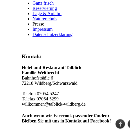
Ganz frisch
Reservierung
Lage & Anfahrt
Naturerlebnis
Presse
Impressum
Datenschutzerklärung
Kontakt
Hotel und Restaurant Talblick
Familie Weitbrecht
Bahnhofsträßle 6
72218 Wildberg/Schwarzwald
Telefon 07054 5247
Telefax 07054 5299
willkommen@talblick-wildberg.de
Auch wenn wir Facecook passender fänden:
Bleiben Sie mit uns in Kontakt auf Facebook!