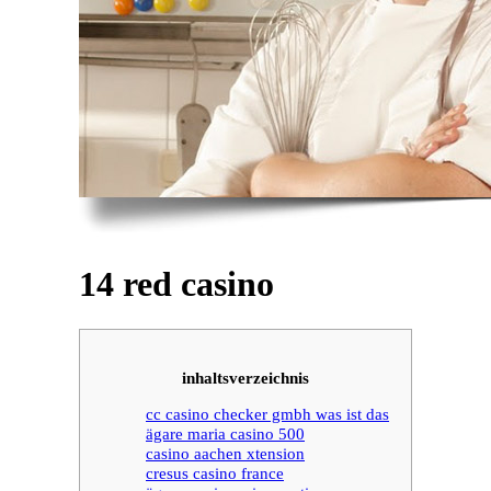
Presse
Kontakt
14 red casino
inhaltsverzeichnis
cc casino checker gmbh was ist das
ägare maria casino 500
casino aachen xtension
cresus casino france