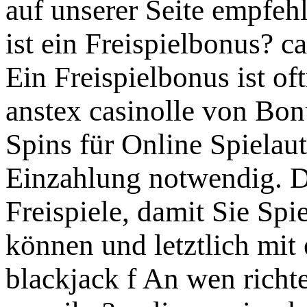
auf unserer Seite empfehl
ist ein Freispielbonus? 
Ein Freispielbonus ist o
anstex casinolle von Bo
Spins für Online Spielau
Einzahlung notwendig. D
Freispiele, damit Sie Sp
können und letztlich mit
blackjack f An wen richt