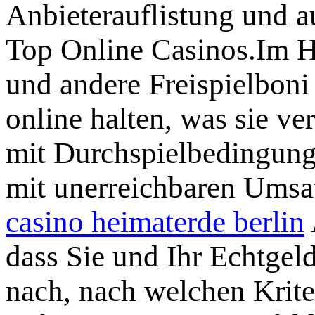
Anbieterauflistung und a
Top Online Casinos.Im H
und andere Freispielboni 
online halten, was sie v
mit Durchspielbedingunge
mit unerreichbaren Umsat
casino heimaterde berlin
dass Sie und Ihr Echtgel
nach, nach welchen Krite