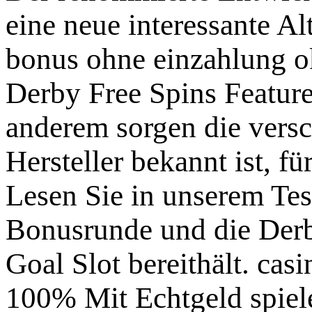
eine neue interessante Al
bonus ohne einzahlung o
Derby Free Spins Feature
anderem sorgen die versc
Hersteller bekannt ist, f
Lesen Sie in unserem Test
Bonusrunde und die Derb
Goal Slot bereithält. ca
100% Mit Echtgeld spiel