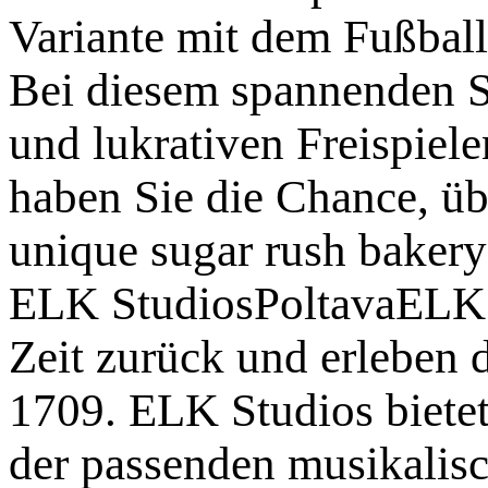
Variante mit dem Fußball
Bei diesem spannenden S
und lukrativen Freispiele
haben Sie die Chance, üb
unique sugar rush bakery
ELK StudiosPoltavaELK S
Zeit zurück und erleben d
1709. ELK Studios bietet
der passenden musikalis