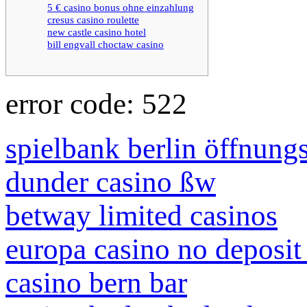
5 € casino bonus ohne einzahlung
cresus casino roulette
new castle casino hotel
bill engvall choctaw casino
error code: 522
spielbank berlin öffnung
dunder casino ßw
betway limited casinos
europa casino no deposi
casino bern bar