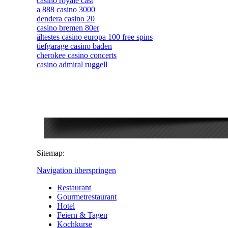
casino royale cast
a 888 casino 3000
dendera casino 20
casino bremen 80er
ältestes casino europa 100 free spins
tiefgarage casino baden
cherokee casino concerts
casino admiral ruggell
Sitemap:
Navigation überspringen
Restaurant
Gourmetrestaurant
Hotel
Feiern & Tagen
Kochkurse