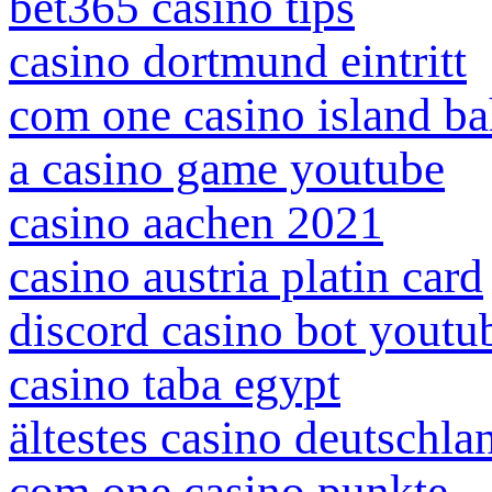
bet365 casino tips
casino dortmund eintritt
com one casino island b
a casino game youtube
casino aachen 2021
casino austria platin card
discord casino bot youtub
casino taba egypt
ältestes casino deutschl
com one casino punkte