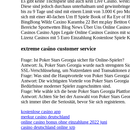
Es gibt keine Tischspiele und auch kein Live Casino. westc
Diese sind jedoch durchaus unterhaltsam und gewinnbringe
bis zu 9 Tage und sind mit einem Limit von 3.000 € pro Mo
sich mit einer 40-fachen Um ff Spiele Book of Ra Eye of 
BingBong Wildz Caxino Karamba 22 Bet mr.play Betiton 
Bereiche Sportwetten Blog News Über Uns Online Casino
Casinos Casino Apps Legale Online Casinos Casinos mit s
Lizenz Casinos mit 5 Euro Einzahlung Kostenlose Spiele 
extreme casino customer service
Frage: Ist Poker Stars Georgia sicher für Online-Spieler?
Antwort: Ja, Poker Stars Georgia wurde nach strengsten Si
SSL-Verschlüsselung, um Nutzerdaten und Transaktionen z
Frage: Was sind die Hauptvorteile von Poker Stars Georgia
Antwort: Die wichtigsten Vorteile von Poker Stars Georgia 
Bedürfnisse moderner Spieler zugeschnitten sind.
Frage: Wie wähle ich die beste Poker Stars Georgia Plattfo
Antwort: Achten Sie bei der Auswahl von Poker Stars Georg
sich immer über die Seriosität, bevor Sie sich registrieren.
kostenlose casino app
merkur casino deutschland
online casino bonus ohne einzahlung 2022 juni
casino deutschland online xrp