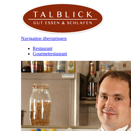
Navigation überspringen
Restaurant
Gourmetrestaurant
Navigation überspringen
Hotel
Feiern & Tagen
Kochkurse
Navigation überspringen
Ganz frisch
Reservierung
Lage & Anfahrt
Naturerlebnis