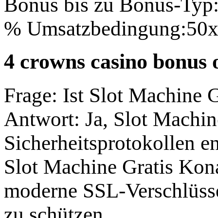
Bonus bis zu Bonus-Typ
% Umsatzbedingung:50
4 crowns casino bonus 
Frage: Ist Slot Machine 
Antwort: Ja, Slot Machi
Sicherheitsprotokollen en
Slot Machine Gratis Kon
moderne SSL-Verschlüsse
zu schützen.