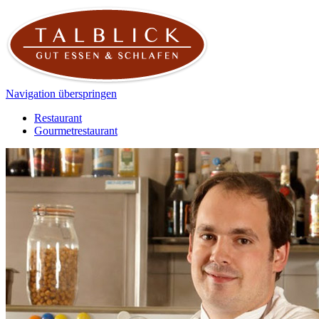
Navigation überspringen
Restaurant
Gourmetrestaurant
Navigation überspringen
Hotel
Feiern & Tagen
Kochkurse
Navigation überspringen
Ganz frisch
Reservierung
Lage & Anfahrt
Naturerlebnis