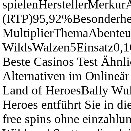
spielenHerstellerMerkur
(RTP)95,92%Besonderheit
MultiplierThemaAbenteue
WildsWalzen5Einsatz0,10
Beste Casinos Test Ähnl
Alternativen im Onlineä
Land of HeroesBally Wul
Heroes entführt Sie in di
free spins ohne einzahlu