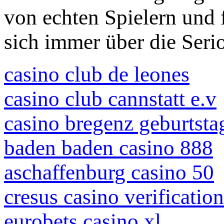
von echten Spielern und
sich immer über die Serios
casino club de leones
casino club cannstatt e.v
casino bregenz geburtsta
baden baden casino 888
aschaffenburg casino 50
cresus casino verification
eurobets casino xl