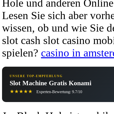
Hole und anderen Online S
Lesen Sie sich aber vorhe
wissen, ob und wie Sie d
slot cash slot casino mo
spielen?
casino in amste
UNSERE TOP-EMPFEHLUNG
Slot Machine Gratis Konami
★★★★★
Experten-Bewertung: 9.7/10