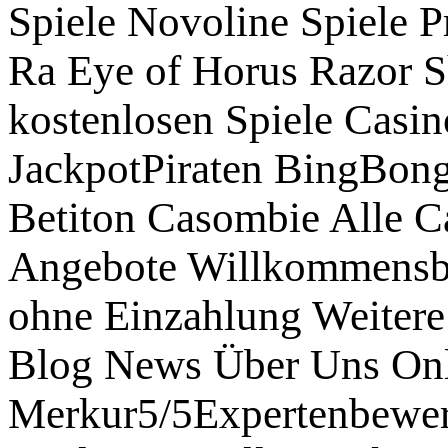
Spiele Novoline Spiele P
Ra Eye of Horus Razor S
kostenlosen Spiele Casi
JackpotPiraten BingBon
Betiton Casombie Alle C
Angebote Willkommensbo
ohne Einzahlung Weitere
Blog News Über Uns Onl
Merkur5/5Expertenbewer