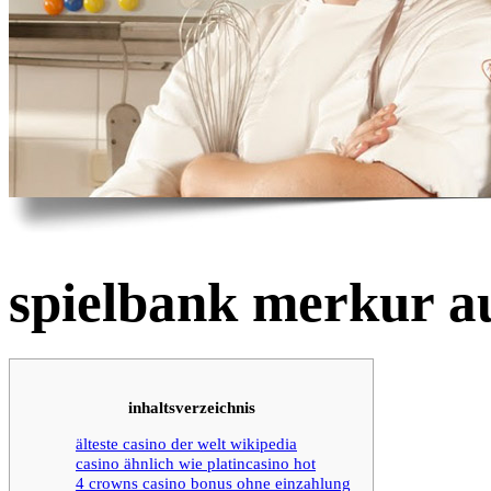
Presse
Kontakt
spielbank merkur a
inhaltsverzeichnis
älteste casino der welt wikipedia
casino ähnlich wie platincasino hot
4 crowns casino bonus ohne einzahlung