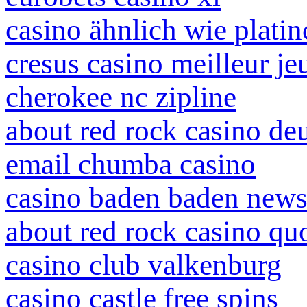
casino ähnlich wie platin
cresus casino meilleur je
cherokee nc zipline
about red rock casino de
email chumba casino
casino baden baden new
about red rock casino qu
casino club valkenburg
casino castle free spins