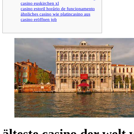
casino euskirchen xl
casino estoril horário de funcionamento
ähnliches casino wie platincasino aus
casino eröffnen job
älteste casino der welt