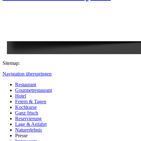
Sitemap:
Navigation überspringen
Restaurant
Gourmetrestaurant
Hotel
Feiern & Tagen
Kochkurse
Ganz frisch
Reservierung
Lage & Anfahrt
Naturerlebnis
Presse