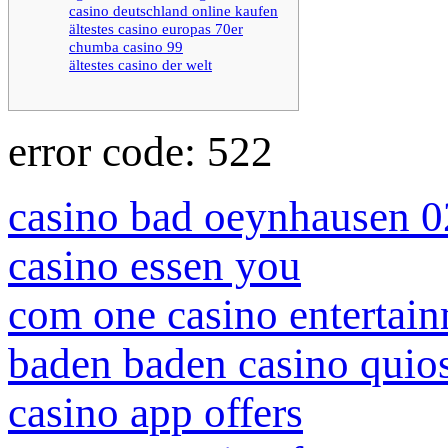
casino deutschland online kaufen
ältestes casino europas 70er
chumba casino 99
ältestes casino der welt
error code: 522
casino bad oeynhausen 0
casino essen you
com one casino entertai
baden baden casino quio
casino app offers