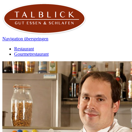
Navigation überspringen
Restaurant
Gourmetrestaurant
Navigation überspringen
Hotel
Feiern & Tagen
Kochkurse
Navigation überspringen
Ganz frisch
Reservierung
Lage & Anfahrt
Naturerlebnis