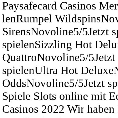
Paysafecard Casinos Mer
lenRumpel WildspinsNovo
SirensNovoline5/5Jetzt 
spielenSizzling Hot Delu
QuattroNovoline5/5Jetzt
spielenUltra Hot DeluxeN
OddsNovoline5/5Jetzt sp
Spiele Slots online mit 
Casinos 2022 Wir haben I