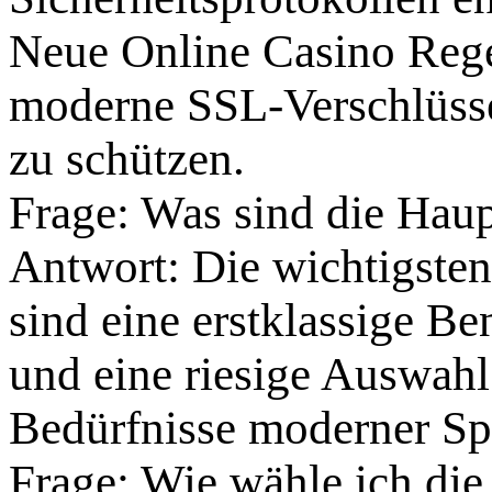
Neue Online Casino Rege
moderne SSL-Verschlüsse
zu schützen.
Frage: Was sind die Hau
Antwort: Die wichtigste
sind eine erstklassige B
und eine riesige Auswahl 
Bedürfnisse moderner Spi
Frage: Wie wähle ich di