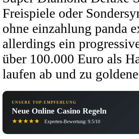
Freispiele oder Sondersy
ohne einzahlung panda e
allerdings ein progressiv
über 100.000 Euro als H
laufen ab und zu golden
UNSERE TOP-EMPFEHLUNG
Neue Online Casino Regeln
★★★★★
Experten-Bewertung: 9.5/10