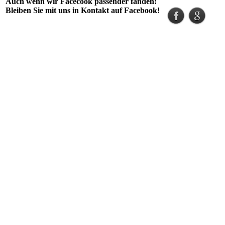
Auch wenn wir Facecook passender fänden:
Bleiben Sie mit uns in Kontakt auf Facebook!