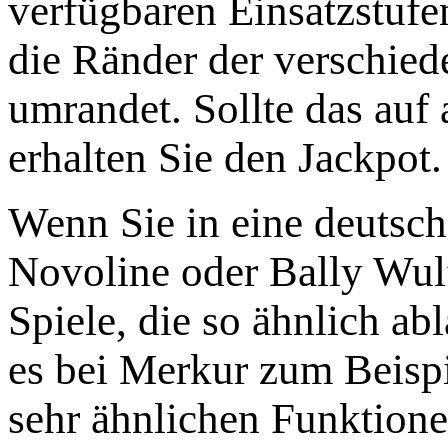
verfügbaren Einsatzstuf
die Ränder der verschie
umrandet. Sollte das auf 
erhalten Sie den Jackpot.
Wenn Sie in eine deutsch
Novoline oder Bally Wulf
Spiele, die so ähnlich a
es bei Merkur zum Beispi
sehr ähnlichen Funktion