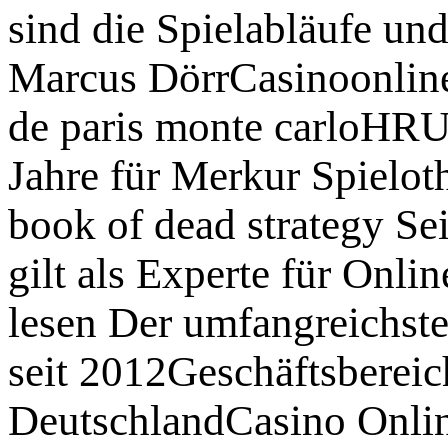
sind die Spielabläufe un
Marcus DörrCasinoonlin
de paris monte carloHR
Jahre für Merkur Spielot
book of dead strategy Sei
gilt als Experte für Onl
lesen Der umfangreichst
seit 2012Geschäftsbereic
DeutschlandCasino Onlin