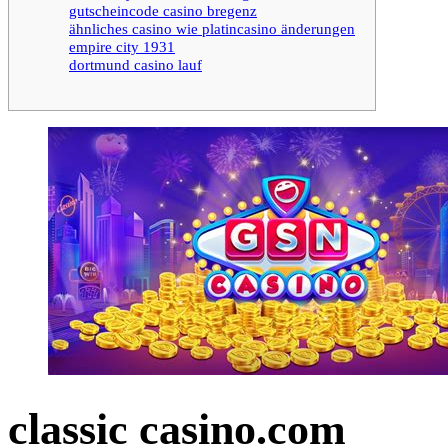
gutscheincode casino bregenz
ähnliches casino wie platincasino änderungen
empire city 1931
dortmund casino lauf
classic casino.com