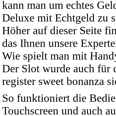
kann man um echtes Gel
Deluxe mit Echtgeld zu s
Höher auf dieser Seite fi
das Ihnen unsere Expert
Wie spielt man mit Handy
Der Slot wurde auch für d
register sweet bonanza si
So funktioniert die Bedi
Touchscreen und auch auf