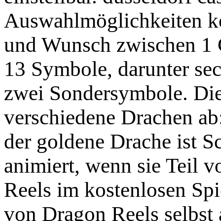
Auswahlmöglichkeiten kö
und Wunsch zwischen 1 C
13 Symbole, darunter se
zwei Sondersymbole. Die
verschiedene Drachen ab:
der goldene Drache ist S
animiert, wenn sie Teil 
Reels im kostenlosen Spi
von Dragon Reels selbst 