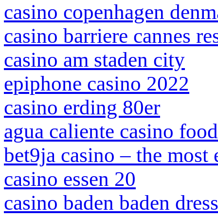
casino copenhagen denm
casino barriere cannes re
casino am staden city
epiphone casino 2022
casino erding 80er
agua caliente casino food
bet9ja casino – the most 
casino essen 20
casino baden baden dres