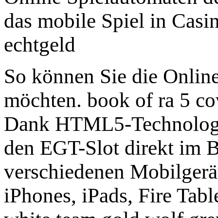
das mobile Spiel in Casin
echtgeld
So können Sie die Onlin
möchten. book of ra 5 
Dank HTML5-Technologie
den EGT-Slot direkt im Br
verschiedenen Mobilgerä
iPhones, iPads, Fire Tab