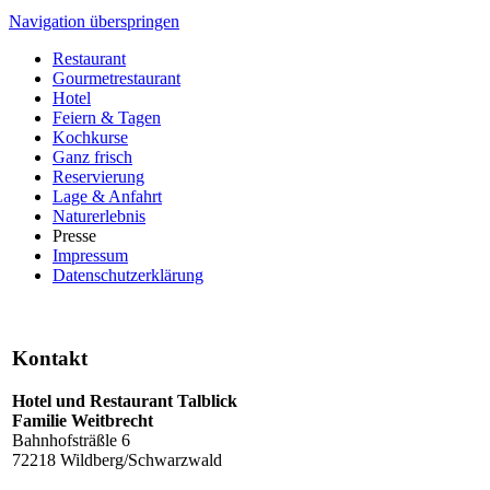
Navigation überspringen
Restaurant
Gourmetrestaurant
Hotel
Feiern & Tagen
Kochkurse
Ganz frisch
Reservierung
Lage & Anfahrt
Naturerlebnis
Presse
Impressum
Datenschutzerklärung
Kontakt
Hotel und Restaurant Talblick
Familie Weitbrecht
Bahnhofsträßle 6
72218 Wildberg/Schwarzwald