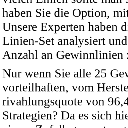
haben Sie die Option, mit
Unsere Experten haben d
Linien-Set analysiert und
Anzahl an Gewinnlinien z
Nur wenn Sie alle 25 Gew
vorteilhaften, vom Herst
rivahlungsquote von 96,
Strategien? Da es sich h