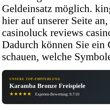
Geldeinsatz möglich. king
hier auf unserer Seite an
casinoluck reviews casin
Dadurch können Sie ein G
schauen, welche Symbole
UNSERE TOP-EMPFEHLUNG
Karamba Bronze Freispiele
★★★★★
Experten-Bewertung: 9.7/10