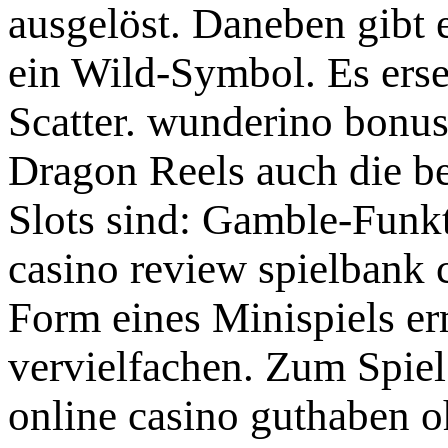
ausgelöst. Daneben gibt
ein Wild-Symbol. Es erset
Scatter. wunderino bonus 
Dragon Reels auch die be
Slots sind: Gamble-Funkt
casino review spielbank
Form eines Minispiels er
vervielfachen. Zum Spiel
online casino guthaben 