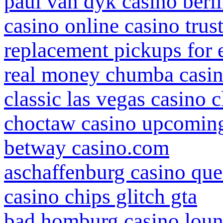
paul van dyk casino berl
casino online casino trust
replacement pickups for 
real money chumba casi
classic las vegas casino 
choctaw casino upcoming
betway casino.com
aschaffenburg casino qu
casino chips glitch gta
bad homburg casino lou