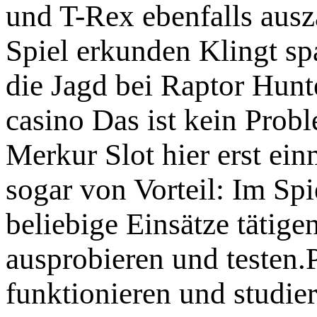
und T-Rex ebenfalls ausz
Spiel erkunden Klingt spa
die Jagd bei Raptor Hunt
casino Das ist kein Prob
Merkur Slot hier erst ein
sogar von Vorteil: Im S
beliebige Einsätze tätige
ausprobieren und testen.
funktionieren und studie