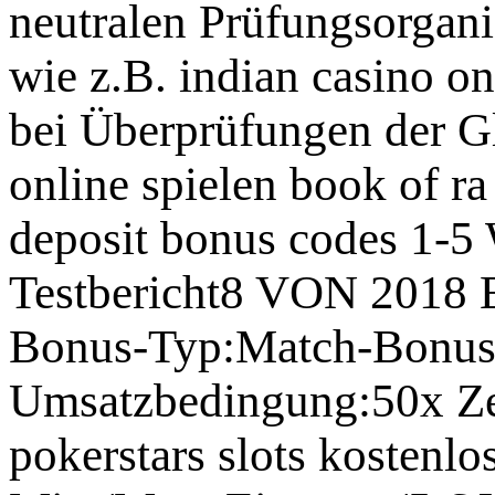
neutralen Prüfungsorgani
wie z.B. indian casino 
bei Überprüfungen der Gl
online spielen book of ra 
deposit bonus codes 1-5 
Testbericht8 VON 2018 
Bonus-Typ:Match-Bonus 
Umsatzbedingung:50x Ze
pokerstars slots kosten