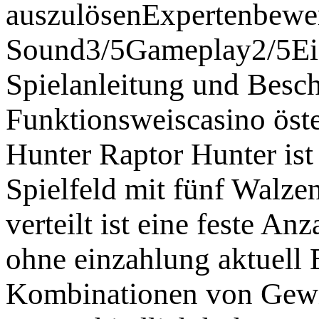
auszulösenExpertenbewe
Sound3/5Gameplay2/5Eins
Spielanleitung und Besch
Funktionsweiscasino öste
Hunter Raptor Hunter ist
Spielfeld mit fünf Walzen
verteilt ist eine feste An
ohne einzahlung aktuell
Kombinationen von Gewi