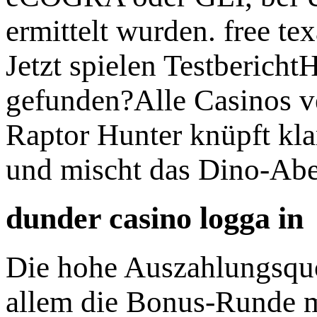
ermittelt wurden. free t
Jetzt spielen Testberich
gefunden?Alle Casinos v
Raptor Hunter knüpft kla
und mischt das Dino-Aben
dunder casino logga in
Die hohe Auszahlungsquo
allem die Bonus-Runde m