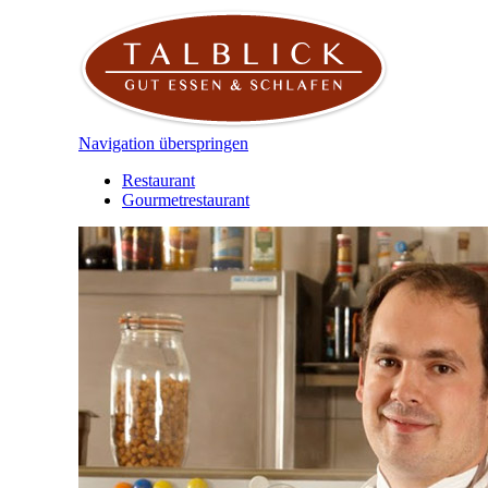
Navigation überspringen
Restaurant
Gourmetrestaurant
Navigation überspringen
Hotel
Feiern & Tagen
Kochkurse
Navigation überspringen
Ganz frisch
Reservierung
Lage & Anfahrt
Naturerlebnis