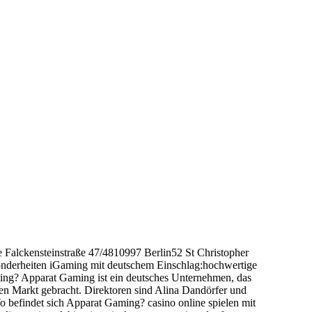
alckensteinstraße 47/4810997 Berlin52 St Christopher
nderheiten iGaming mit deutschem Einschlag:hochwertige
ing? Apparat Gaming ist ein deutsches Unternehmen, das
 den Markt gebracht. Direktoren sind Alina Dandörfer und
 befindet sich Apparat Gaming? casino online spielen mit