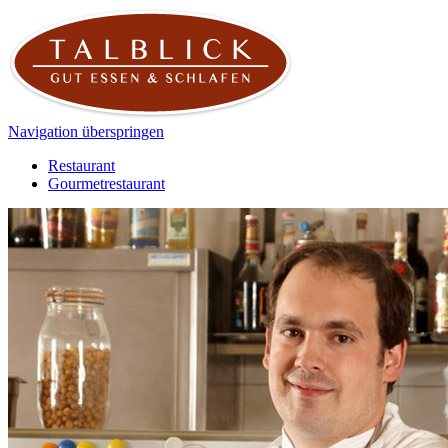
Navigation überspringen
Restaurant
Gourmetrestaurant
Navigation überspringen
Hotel
Feiern & Tagen
Kochkurse
Navigation überspringen
Ganz frisch
Reservierung
Lage & Anfahrt
Naturerlebnis