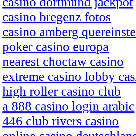
casino dortmund jackpot
casino bregenz fotos
casino amberg quereinste
poker casino europa
nearest choctaw casino
extreme casino lobby ca
high roller casino club
a 888 casino login arabic
446 club rivers casino
online casino deutschlan