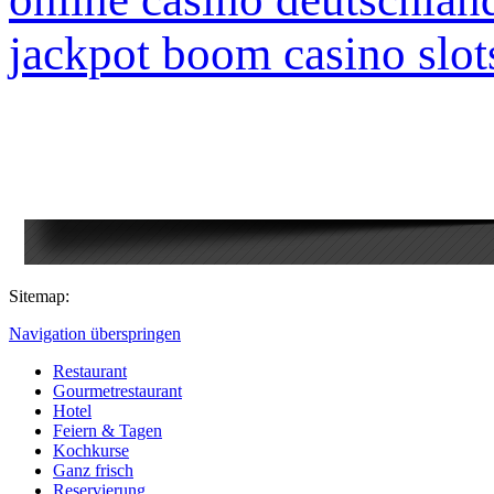
jackpot boom casino slot
Sitemap:
Navigation überspringen
Restaurant
Gourmetrestaurant
Hotel
Feiern & Tagen
Kochkurse
Ganz frisch
Reservierung