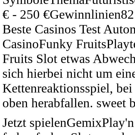
€ - 250 €Gewinnlinien82
Beste Casinos Test Auto
CasinoFunky FruitsPlayt
Fruits Slot etwas Abwech
sich hierbei nicht um ei
Kettenreaktionsspiel, b
oben herabfallen. sweet 
Jetzt spielenGemixPlay'n