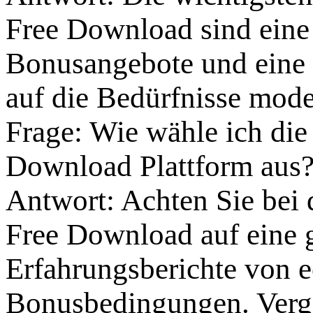
Free Download sind eine 
Bonusangebote und eine r
auf die Bedürfnisse mode
Frage: Wie wähle ich di
Download Plattform aus
Antwort: Achten Sie bei
Free Download auf eine g
Erfahrungsberichte von e
Bonusbedingungen. Vergew