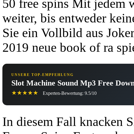
50 free spins Mit jedem 
weiter, bis entweder kei
Sie ein Vollbild aus Joke
2019 neue book of ra spi
UNSERE TOP-EMPFEHLUNG
Slot Machine Sound Mp3 Free Down
★★★★★
Experten-Bewertung: 9.5/10
In diesem Fall knacken S