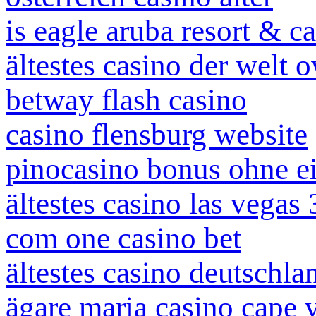
is eagle aruba resort & ca
ältestes casino der welt 
betway flash casino
casino flensburg website
pinocasino bonus ohne e
ältestes casino las vegas 
com one casino bet
ältestes casino deutschl
ägare maria casino cape 