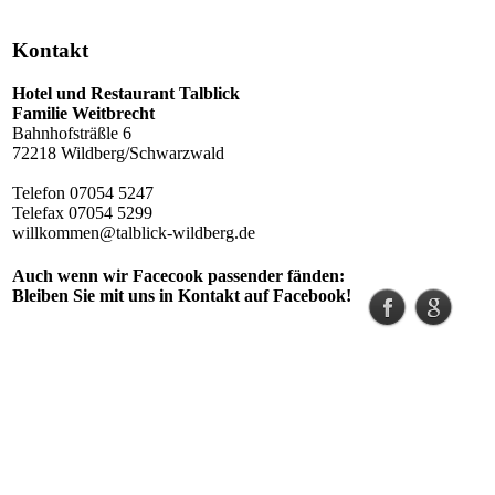
Kontakt
Hotel und Restaurant Talblick
Familie Weitbrecht
Bahnhofsträßle 6
72218 Wildberg/Schwarzwald
Telefon 07054 5247
Telefax 07054 5299
willkommen@talblick-wildberg.de
Auch wenn wir Facecook passender fänden:
Bleiben Sie mit uns in Kontakt auf Facebook!