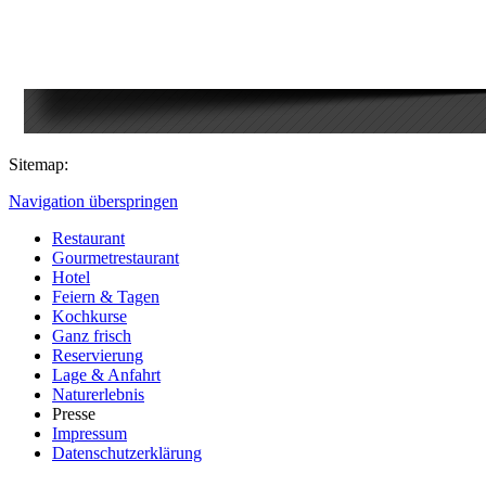
Sitemap:
Navigation überspringen
Restaurant
Gourmetrestaurant
Hotel
Feiern & Tagen
Kochkurse
Ganz frisch
Reservierung
Lage & Anfahrt
Naturerlebnis
Presse
Impressum
Datenschutzerklärung