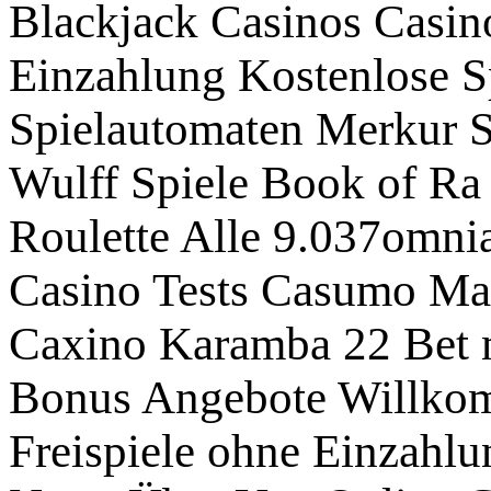
Blackjack Casinos Casin
Einzahlung Kostenlose S
Spielautomaten Merkur S
Wulff Spiele Book of Ra
Roulette Alle 9.037omnia
Casino Tests Casumo Ma
Caxino Karamba 22 Bet m
Bonus Angebote Willko
Freispiele ohne Einzahlu