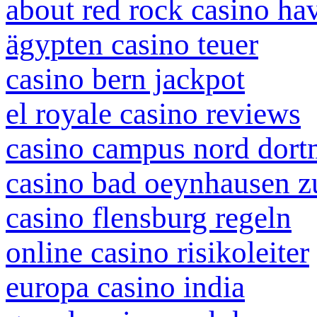
about red rock casino hav
ägypten casino teuer
casino bern jackpot
el royale casino reviews
casino campus nord dor
casino bad oeynhausen z
casino flensburg regeln
online casino risikoleiter
europa casino india