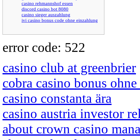
casino rehmannshof essen
discord casino bot 8080
casino sieger auszahlung
ivi casino bonus code ohne einzahlung
error code: 522
casino club at greenbrier
cobra casino bonus ohne
casino constanta ära
casino austria investor re
about crown casino man