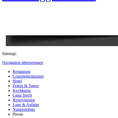
Sitemap:
Navigation überspringen
Restaurant
Gourmetrestaurant
Hotel
Feiern & Tagen
Kochkurse
Ganz frisch
Reservierung
Lage & Anfahrt
Naturerlebnis
Presse