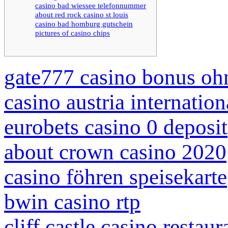
casino bad wiessee telefonnummer
about red rock casino st louis
casino bad homburg gutschein
pictures of casino chips
gate777 casino bonus oh
casino austria internation
eurobets casino 0 deposit
about crown casino 2020
casino föhren speisekarte
bwin casino rtp
cliff castle casino restaur