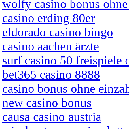
wolfy casino bonus ohne
casino erding 80er
eldorado casino bingo
casino aachen ärzte
surf casino 50 freispiele
bet365 casino 8888
casino bonus ohne einza
new casino bonus
causa casino austria