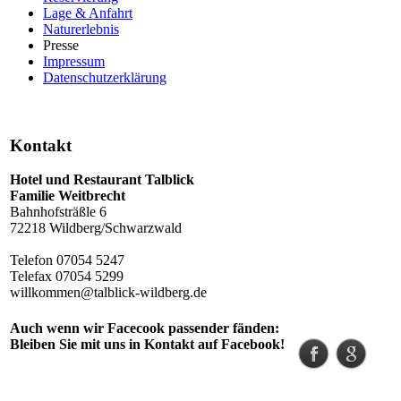
Lage & Anfahrt
Naturerlebnis
Presse
Impressum
Datenschutzerklärung
Kontakt
Hotel und Restaurant Talblick
Familie Weitbrecht
Bahnhofsträßle 6
72218 Wildberg/Schwarzwald
Telefon 07054 5247
Telefax 07054 5299
willkommen@talblick-wildberg.de
Auch wenn wir Facecook passender fänden:
Bleiben Sie mit uns in Kontakt auf Facebook!