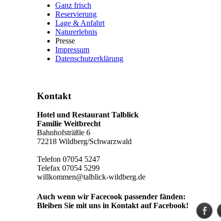
Ganz frisch
Reservierung
Lage & Anfahrt
Naturerlebnis
Presse
Impressum
Datenschutzerklärung
Kontakt
Hotel und Restaurant Talblick
Familie Weitbrecht
Bahnhofsträßle 6
72218 Wildberg/Schwarzwald
Telefon 07054 5247
Telefax 07054 5299
willkommen@talblick-wildberg.de
Auch wenn wir Facecook passender fänden:
Bleiben Sie mit uns in Kontakt auf Facebook!