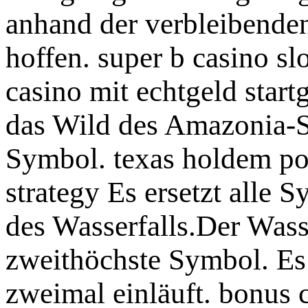
anhand der verbleibende
hoffen. super b casino s
casino mit echtgeld star
das Wild des Amazonia-Sl
Symbol. texas holdem pok
strategy Es ersetzt alle
des Wasserfalls.Der Wass
zweithöchste Symbol. Es
zweimal einläuft. bonus 