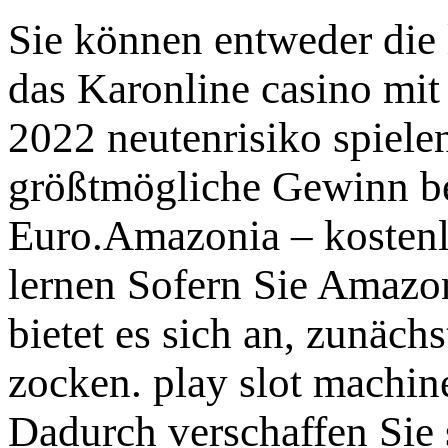
Sie können entweder die 
das Karonline casino mit
2022 neutenrisiko spielen
größtmögliche Gewinn bel
Euro.Amazonia – kostenl
lernen Sofern Sie Amazon
bietet es sich an, zunäch
zocken. play slot machin
Dadurch verschaffen Sie 