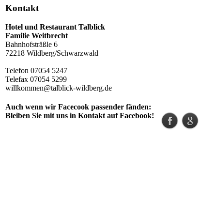
Kontakt
Hotel und Restaurant Talblick
Familie Weitbrecht
Bahnhofsträßle 6
72218 Wildberg/Schwarzwald
Telefon 07054 5247
Telefax 07054 5299
willkommen@talblick-wildberg.de
Auch wenn wir Facecook passender fänden:
Bleiben Sie mit uns in Kontakt auf Facebook!