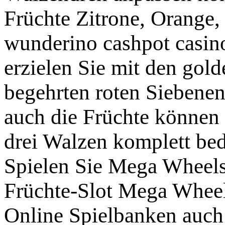
Früchte Zitrone, Orange,
wunderino cashpot casi
erzielen Sie mit den go
begehrten roten Siebenen
auch die Früchte können
drei Walzen komplett bed
Spielen Sie Mega Wheels
Früchte-Slot Mega Wheels
Online Spielbanken auch