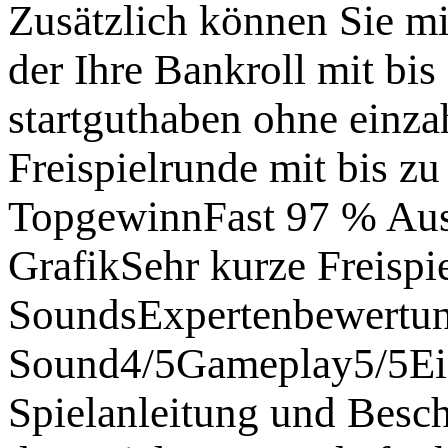
Zusätzlich können Sie m
der Ihre Bankroll mit bis
startguthaben ohne einza
Freispielrunde mit bis z
TopgewinnFast 97 % Aus
GrafikSehr kurze Freisp
SoundsExpertenbewertun
Sound4/5Gameplay5/5Eins
Spielanleitung und Besc