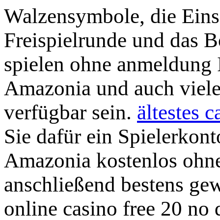
Walzensymbole, die Eins
Freispielrunde und das B
spielen ohne anmeldung I
Amazonia und auch viele
verfügbar sein.
ältestes 
Sie dafür ein Spielerkont
Amazonia kostenlos ohne
anschließend bestens gew
online casino free 20 no