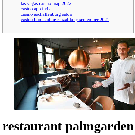
las vegas casino map 2022
casino app india
casino aschaffenburg salon
casino bonus ohne einzahlung september 2021
restaurant palmgarden