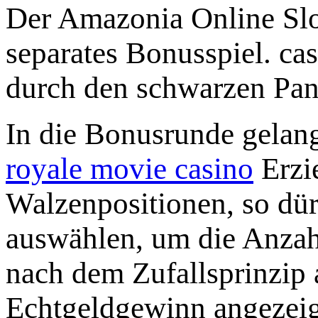
Der Amazonia Online Slot
separates Bonusspiel. ca
durch den schwarzen Pant
In die Bonusrunde gelan
royale movie casino
Erzie
Walzenpositionen, so dür
auswählen, um die Anzah
nach dem Zufallsprinzip 
Echtgeldgewinn angezeigt