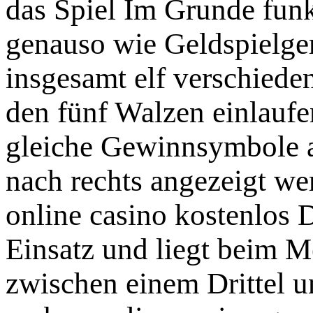
das Spiel Im Grunde fun
genauso wie Geldspielger
insgesamt elf verschied
den fünf Walzen einlaufe
gleiche Gewinnsymbole a
nach rechts angezeigt we
online casino kostenlos 
Einsatz und liegt beim 
zwischen einem Drittel 