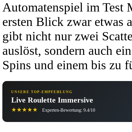
Automatenspiel im Test 
ersten Blick zwar etwas a
gibt nicht nur zwei Scat
auslöst, sondern auch ein
Spins und einem bis zu f
UNSERE TOP-EMPFEHLUNG
Live Roulette Immersive
★★★★★
Experten-Bewertung: 9.4/10