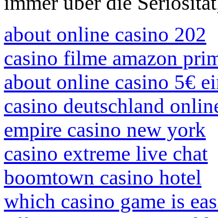
immer über die Seriosität,
about online casino 202
casino filme amazon pri
about online casino 5€ e
casino deutschland online
empire casino new york
casino extreme live chat
boomtown casino hotel
which casino game is eas