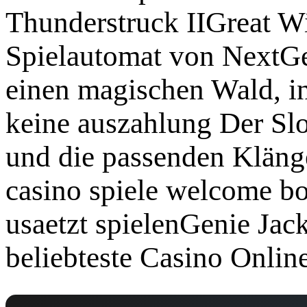
Thunderstruck IIGreat W
Spielautomat von NextGen
einen magischen Wald, in
keine auszahlung Der Slo
und die passenden Klänge
casino spiele welcome bo
usaetzt spielenGenie Jack
beliebteste Casino Online