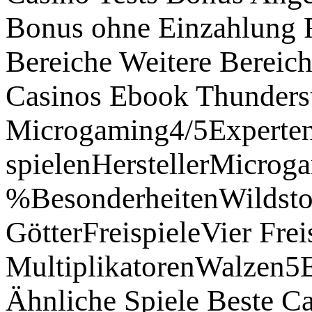
Bonus ohne Einzahlung F
Bereiche Weitere Bereic
Casinos Ebook Thunderst
Microgaming4/5Experten
spielenHerstellerMicro
%BesonderheitenWildst
GötterFreispieleVier Frei
MultiplikatorenWalzen5E
Ähnliche Spiele Beste Ca