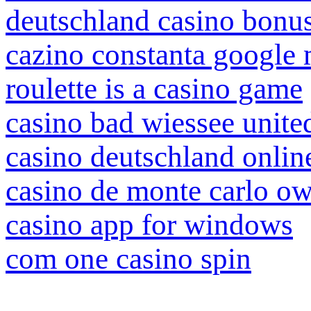
deutschland casino bonu
cazino constanta google
roulette is a casino game
casino bad wiessee unite
casino deutschland onli
casino de monte carlo o
casino app for windows
com one casino spin