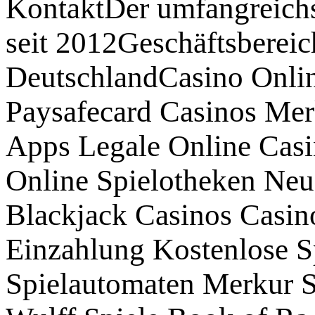
KontaktDer umfangreichs
seit 2012Geschäftsbereic
DeutschlandCasino Onlin
Paysafecard Casinos Mer
Apps Legale Online Casi
Online Spielotheken Neu
Blackjack Casinos Casin
Einzahlung Kostenlose S
Spielautomaten Merkur S