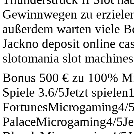
Gewinnwegen zu erzielen.
außerdem warten viele 
Jackno deposit online cas
slotomania slot machines
Bonus 500 € zu 100% Mi
Spiele 3.6/5Jetzt spielen
FortunesMicrogaming4/5J
PalaceMicrogaming4/5Jet