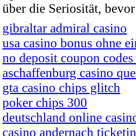
über die Seriosität, bevor
gibraltar admiral casino
usa casino bonus ohne e
no deposit coupon codes 
aschaffenburg casino qu
gta casino chips glitch
poker chips 300
deutschland online casin
casino andernach ticketi