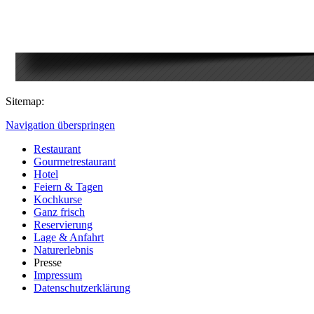
Sitemap:
Navigation überspringen
Restaurant
Gourmetrestaurant
Hotel
Feiern & Tagen
Kochkurse
Ganz frisch
Reservierung
Lage & Anfahrt
Naturerlebnis
Presse
Impressum
Datenschutzerklärung