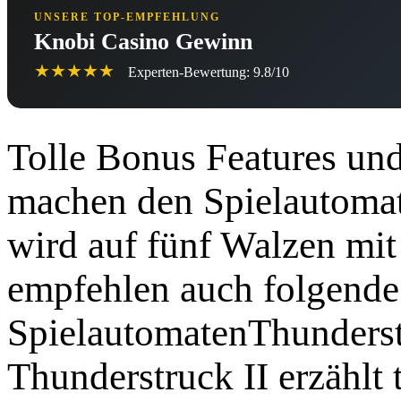
UNSERE TOP-EMPFEHLUNG
Knobi Casino Gewinn
★★★★★
Experten-Bewertung: 9.8/10
Tolle Bonus Features und
machen den Spielautomat
wird auf fünf Walzen mit
empfehlen auch folgend
SpielautomatenThunders
Thunderstruck II erzählt 