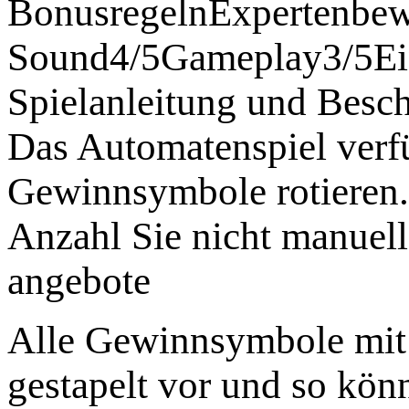
BonusregelnExpertenbew
Sound4/5Gameplay3/5Eins
Spielanleitung und Besch
Das Automatenspiel verfü
Gewinnsymbole rotieren. 
Anzahl Sie nicht manuell
angebote
Alle Gewinnsymbole mi
gestapelt vor und so kön