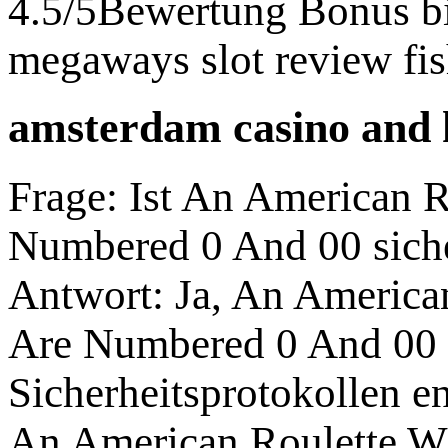
4.5/5Bewertung Bonus bi
megaways slot review fis
amsterdam casino and 
Frage: Ist An American R
Numbered 0 And 00 siche
Antwort: Ja, An America
Are Numbered 0 And 00 
Sicherheitsprotokollen en
An American Roulette W