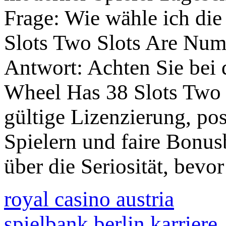
Frage: Wie wähle ich di
Slots Two Slots Are Num
Antwort: Achten Sie bei
Wheel Has 38 Slots Two 
gültige Lizenzierung, po
Spielern und faire Bonu
über die Seriosität, bevor
royal casino austria
spielbank berlin karriere