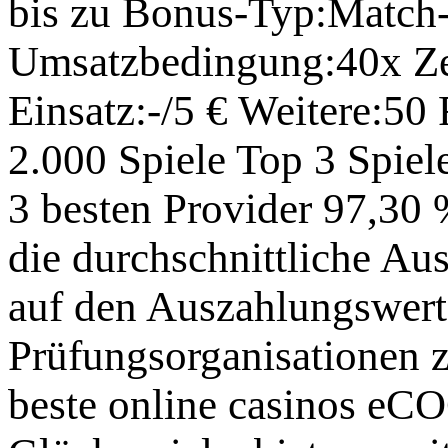
bis zu Bonus-Typ:Match
Umsatzbedingung:40x Ze
Einsatz:-/5 € Weitere:50 
2.000 Spiele Top 3 Spiel
3 besten Provider 97,30 
die durchschnittliche Au
auf den Auszahlungswerte
Prüfungsorganisationen z
beste online casinos eC