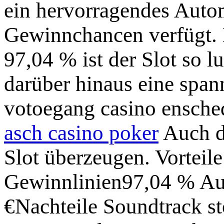
ein hervorragendes Autom
Gewinnchancen verfügt. 
97,04 % ist der Slot so l
darüber hinaus eine span
votoegang casino ensche
asch casino poker
Auch di
Slot überzeugen. Vorteil
Gewinnlinien97,04 % Au
€Nachteile Soundtrack st