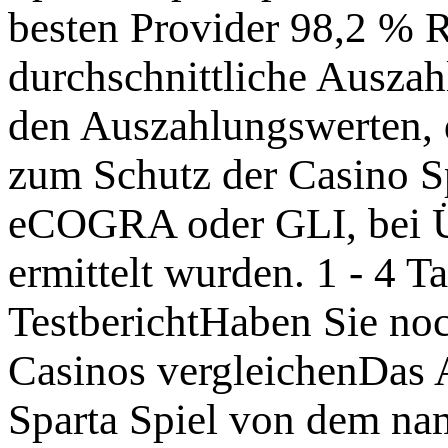
besten Provider 98,2 % R
durchschnittliche Auszah
den Auszahlungswerten, 
zum Schutz der Casino Spi
eCOGRA oder GLI, bei Ü
ermittelt wurden. 1 - 4 T
TestberichtHaben Sie no
Casinos vergleichenDas 
Sparta Spiel von dem nam