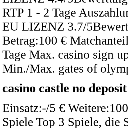
RTP 1 - 2 Tage Auszahlu
EU LIZENZ 3.7/5Bewert
Betrag:100 € Matchante
Tage Max. casino sign u
Min./Max. gates of olym
casino castle no deposi
Einsatz:-/5 € Weitere:10
Spiele Top 3 Spiele, die