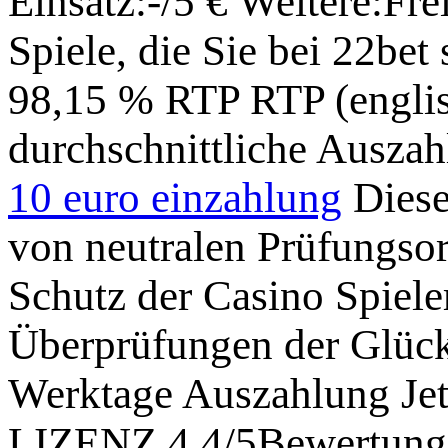
Einsatz:-/5 € Weitere:Fr
Spiele, die Sie bei 22bet
98,15 % RTP RTP (englisc
durchschnittliche Ausza
10 euro einzahlung
Diese
von neutralen Prüfungso
Schutz der Casino Spiel
Überprüfungen der Glücks
Werktage Auszahlung Jet
LIZENZ 4.4/5Bewertung 