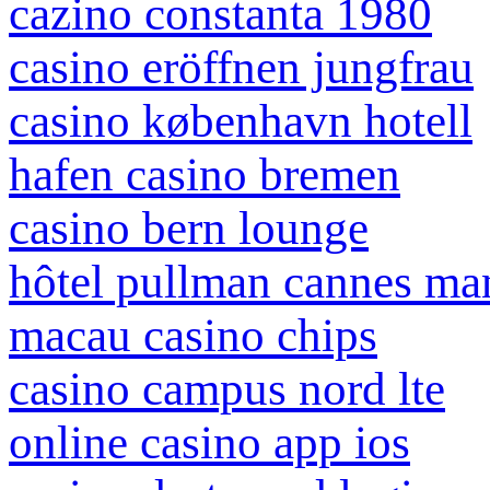
cazino constanta 1980
casino eröffnen jungfrau
casino københavn hotell
hafen casino bremen
casino bern lounge
hôtel pullman cannes man
macau casino chips
casino campus nord lte
online casino app ios