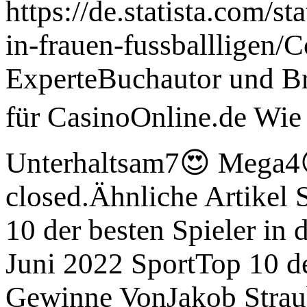
https://de.statista.com/s
in-frauen-fussballligen/
ExperteBuchautor und Bra
für CasinoOnline.de Wie 
Unterhaltsam7😍 Mega4
closed.Ähnliche Artikel 
10 der besten Spieler in 
Juni 2022 SportTop 10 d
Gewinne VonJakob Straub