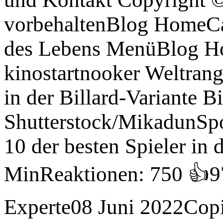
vorbehaltenBlog HomeCa
des Lebens MenüBlog H
kinostartnooker Weltrang
in der Billard-Variante Bi
Shutterstock/MikadunSpo
10 der besten Spieler in 
MinReaktionen: 750 👍
Experte08 Juni 2022Copi