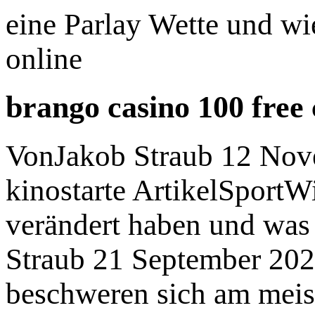
eine Parlay Wette und wi
online
brango casino 100 free 
VonJakob Straub 12 Nov
kinostarte ArtikelSport
verändert haben und was
Straub 21 September 20
beschweren sich am meis