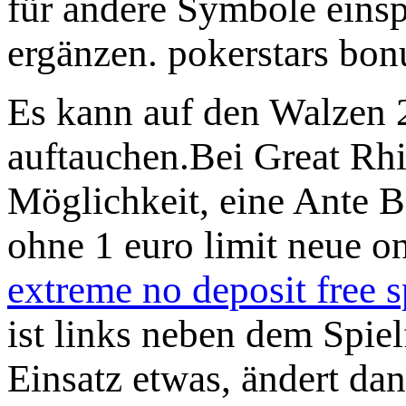
für andere Symbole eins
ergänzen. pokerstars bon
Es kann auf den Walzen 2
auftauchen.Bei Great Rh
Möglichkeit, eine Ante B
ohne 1 euro limit neue o
extreme no deposit free s
ist links neben dem Spiel
Einsatz etwas, ändert da