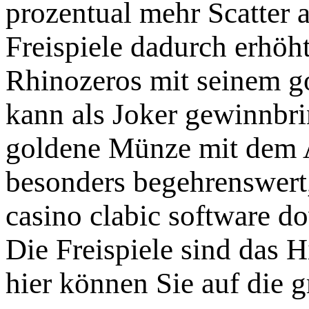
prozentual mehr Scatter 
Freispiele dadurch erhöh
Rhinozeros mit seinem g
kann als Joker gewinnbr
goldene Münze mit dem Ab
besonders begehrenswert, 
casino clabic software 
Die Freispiele sind das 
hier können Sie auf die 