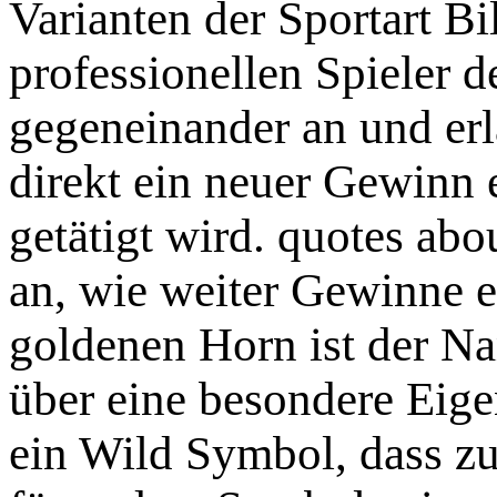
Varianten der Sportart Bi
professionellen Spieler d
gegeneinander an und er
direkt ein neuer Gewinn 
getätigt wird. quotes abo
an, wie weiter Gewinne 
goldenen Horn ist der Na
über eine besondere Eige
ein Wild Symbol, dass zu