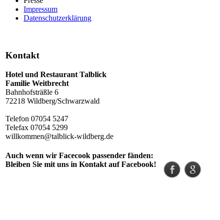
Presse
Impressum
Datenschutzerklärung
Kontakt
Hotel und Restaurant Talblick
Familie Weitbrecht
Bahnhofsträßle 6
72218 Wildberg/Schwarzwald
Telefon 07054 5247
Telefax 07054 5299
willkommen@talblick-wildberg.de
Auch wenn wir Facecook passender fänden:
Bleiben Sie mit uns in Kontakt auf Facebook!