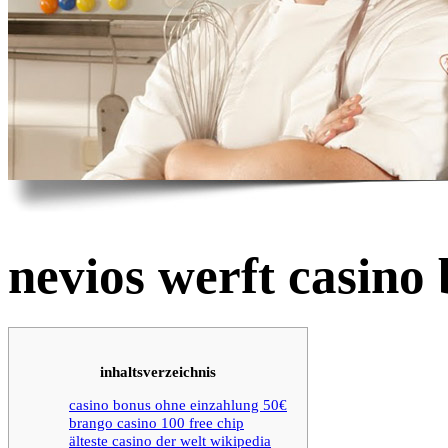
Presse
Kontakt
nevios werft casino 
inhaltsverzeichnis
casino bonus ohne einzahlung 50€
brango casino 100 free chip
älteste casino der welt wikipedia