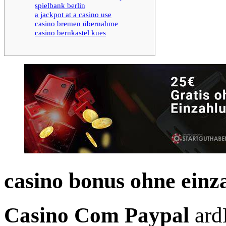
spielbank berlin
a jackpot at a casino use
casino bremen übernahme
casino bernkastel kues
casino bonus ohne einz
Casino Com Paypal
ard