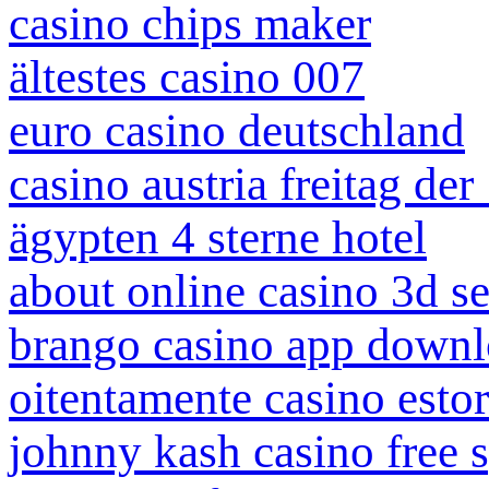
casino chips maker
ältestes casino 007
euro casino deutschland
casino austria freitag der
ägypten 4 sterne hotel
about online casino 3d s
brango casino app down
oitentamente casino estor
johnny kash casino free 