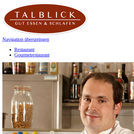
Navigation überspringen
Restaurant
Gourmetrestaurant
Navigation überspringen
Hotel
Feiern & Tagen
Kochkurse
Navigation überspringen
Ganz frisch
Reservierung
Lage & Anfahrt
Naturerlebnis