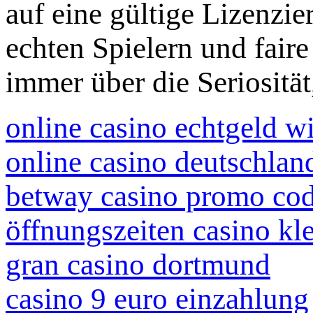
auf eine gültige Lizenzie
echten Spielern und fair
immer über die Seriosität,
online casino echtgeld w
online casino deutschlan
betway casino promo co
öffnungszeiten casino kle
gran casino dortmund
casino 9 euro einzahlung