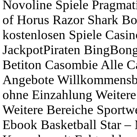
Novoline Spiele Pragmat
of Horus Razor Shark Bo
kostenlosen Spiele Casi
JackpotPiraten BingBon
Betiton Casombie Alle C
Angebote Willkommensbo
ohne Einzahlung Weitere
Weitere Bereiche Sportw
Ebook Basketball Star 