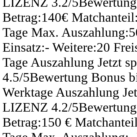
LIZENZ 3.2/5Bewertung
Betrag:140€ Matchantei
Tage Max. Auszahlung:50
Einsatz:- Weitere:20 Fre
Tage Auszahlung Jetzt s
4.5/5Bewertung Bonus bi
Werktage Auszahlung Jet
LIZENZ 4.2/5Bewertung
Betrag:150 € Matchante