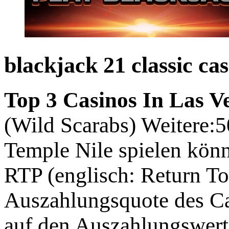
blackjack 21 classic ca
Top 3 Casinos In Las V
(Wild Scarabs) Weitere:50
Temple Nile spielen kön
RTP (englisch: Return To 
Auszahlungsquote des C
auf den Auszahlungswerte