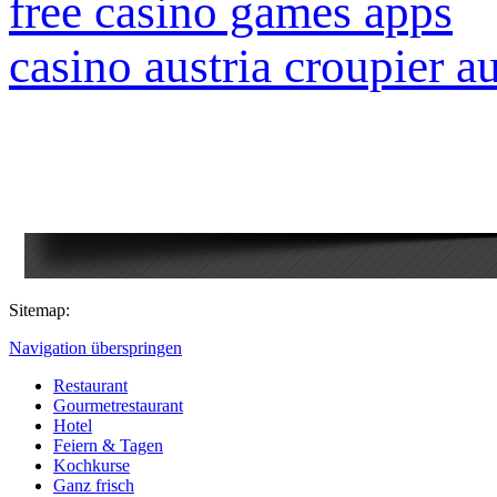
free casino games apps
casino austria croupier a
Sitemap:
Navigation überspringen
Restaurant
Gourmetrestaurant
Hotel
Feiern & Tagen
Kochkurse
Ganz frisch