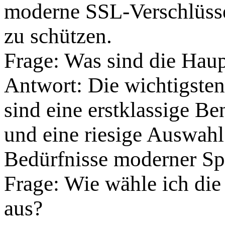
moderne SSL-Verschlüsse
zu schützen.
Frage: Was sind die Haup
Antwort: Die wichtigsten
sind eine erstklassige B
und eine riesige Auswahl 
Bedürfnisse moderner Spi
Frage: Wie wähle ich die
aus?