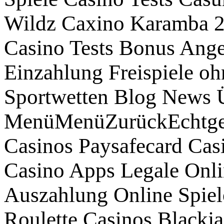
Wildz Caxino Karamba 22
Casino Tests Bonus Ang
Einzahlung Freispiele o
Sportwetten Blog News 
MenüMenüZurückEchtgeld
Casinos Paysafecard Cas
Casino Apps Legale Onli
Auszahlung Online Spiel
Roulette Casinos Blackj