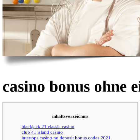
Presse
Kontakt
casino bonus ohne e
inhaltsverzeichnis
blackjack 21 classic casino
club 41 island casino
intertops casino no deposit bonus codes 2021