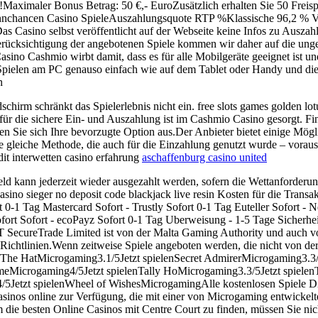
aximaler Bonus Betrag: 50 €,- EuroZusätzlich erhalten Sie 50 Freisp
nnchancen Casino SpieleAuszahlungsquote RTP %Klassische 96,2 % Vi
 Casino selbst veröffentlicht auf der Webseite keine Infos zu Ausza
r Berücksichtigung der angebotenen Spiele kommen wir daher auf die u
no Cashmio wirbt damit, dass es für alle Mobilgeräte geeignet ist und 
 Spielen am PC genauso einfach wie auf dem Tablet oder Handy und die 
n
chirm schränkt das Spielerlebnis nicht ein. free slots games golden lo
 die sichere Ein- und Auszahlung ist im Cashmio Casino gesorgt. Find
ie sich Ihre bevorzugte Option aus.Der Anbieter bietet einige Mögli
e gleiche Methode, die auch für die Einzahlung genutzt wurde – vorausg
dit interwetten casino erfahrung
aschaffenburg casino united
eld kann jederzeit wieder ausgezahlt werden, sofern die Wettanforderun
asino sieger no deposit code blackjack live resin Kosten für die Trans
 Tag Mastercard Sofort - Trustly Sofort 0-1 Tag Euteller Sofort - Net
- Sofort Sofort - ecoPayz Sofort 0-1 Tag Uberweisung - 1-5 Tage Siche
T SecureTrade Limited ist von der Malta Gaming Authority und auch vo
EU Richtlinien.Wenn zeitweise Spiele angeboten werden, die nicht von d
n The HatMicrogaming3.1/5Jetzt spielenSecret AdmirerMicrogaming3.3
meMicrogaming4/5Jetzt spielenTally HoMicrogaming3.3/5Jetzt spielen
5Jetzt spielenWheel of WishesMicrogamingAlle kostenlosen Spiele Di
Casinos online zur Verfügung, die mit einer von Microgaming entwickel
die besten Online Casinos mit Centre Court zu finden, müssen Sie nic