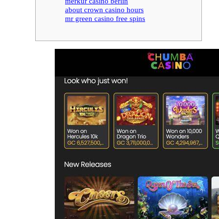
merkur casino berlin
about crown casino hours
mr green casino free spins