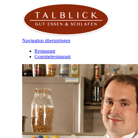
Navigation überspringen
Restaurant
Gourmetrestaurant
Navigation überspringen
Hotel
Feiern & Tagen
Kochkurse
Navigation überspringen
Ganz frisch
Reservierung
Lage & Anfahrt
Naturerlebnis