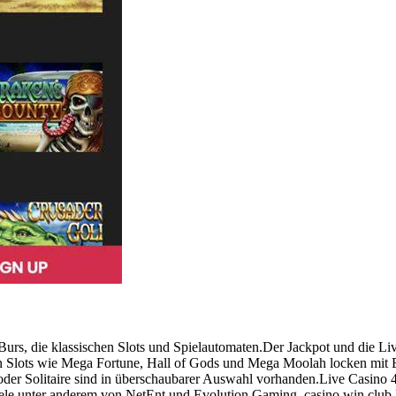
urs, die klassischen Slots und Spielautomaten.Der Jackpot und die Liv
n Slots wie Mega Fortune, Hall of Gods und Mega Moolah locken mit Ei
oder Solitaire sind in überschaubarer Auswahl vorhanden.Live Casino 4
ele unter anderem von NetEnt und Evolution Gaming. casino win club 