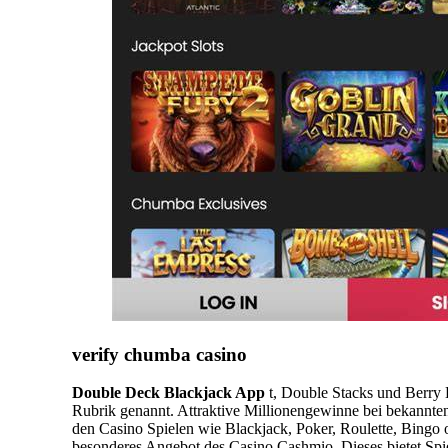
verify chumba casino
Double Deck Blackjack App
t, Double Stacks und Berry B
Rubrik genannt. Attraktive Millionengewinne bei bekannte
den Casino Spielen wie Blackjack, Poker, Roulette, Bingo 
besonderes Angebot des Casino Cashmio, Dieses bietet Spi