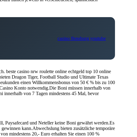
casino flensburg youtube
 beste casino nrw roulette online echtgeld top 10 online
ieten Dragon Tiger, Football Studio und Ultimate Texas
t Neukunden einen Willkommensbonus von 50 € % bis zu 100
hr Casino Konto notwendig.Die Boni müssen innerhalb von
i innerhalb von 7 Tagen mindestens 45 Mal, bevor
ill, Paysafecard und Neteller keine Boni gewährt werden.Es
ld gewinnen kann.Abwechslung bieten zusätzliche temporäre
von mindestens 20,- Euro erhalten Sie einen 100 %