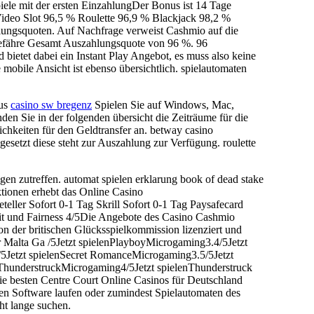
iele mit der ersten EinzahlungDer Bonus ist 14 Tage
deo Slot 96,5 % Roulette 96,9 % Blackjack 98,2 %
hlungsquoten. Auf Nachfrage verweist Cashmio auf die
ngefähre Gesamt Auszahlungsquote von 96 %. 96
bietet dabei ein Instant Play Angebot, es muss also keine
mobile Ansicht ist ebenso übersichtlich. spielautomaten
tus
casino sw bregenz
Spielen Sie auf Windows, Mac,
en Sie in der folgenden übersicht die Zeiträume für die
chkeiten für den Geldtransfer an. betway casino
esetzt diese steht zur Auszahlung zur Verfügung. roulette
gen zutreffen. automat spielen erklarung book of dead stake
aktionen erhebt das Online Casino
eller Sofort 0-1 Tag Skrill Sofort 0-1 Tag Paysafecard
rheit und Fairness 4/5Die Angebote des Casino Cashmio
n der britischen Glücksspielkommission lizenziert und
er Malta Ga /5Jetzt spielenPlayboyMicrogaming3.4/5Jetzt
/5Jetzt spielenSecret RomanceMicrogaming3.5/5Jetzt
ThunderstruckMicrogaming4/5Jetzt spielenThunderstruck
e besten Centre Court Online Casinos für Deutschland
ten Software laufen oder zumindest Spielautomaten des
ht lange suchen.