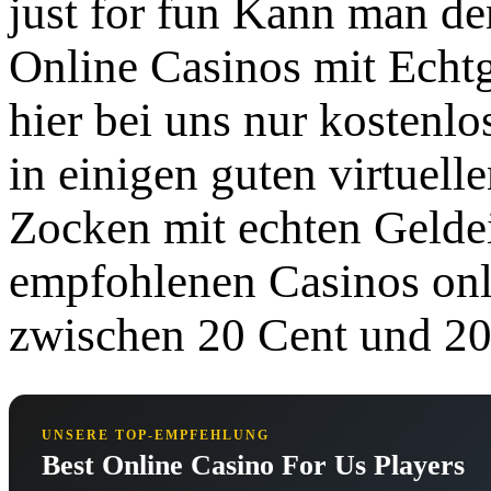
just for fun Kann man de
Online Casinos mit Echt
hier bei uns nur kostenl
in einigen guten virtuel
Zocken mit echten Gelde
empfohlenen Casinos onl
zwischen 20 Cent und 20
UNSERE TOP-EMPFEHLUNG
Best Online Casino For Us Players