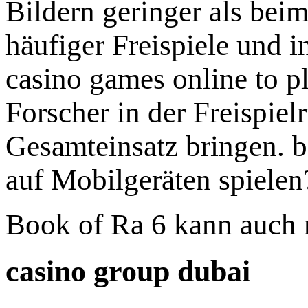
Bildern geringer als beim
häufiger Freispiele und 
casino games online to p
Forscher in der Freispie
Gesamteinsatz bringen. 
auf Mobilgeräten spielen
Book of Ra 6 kann auch 
casino group dubai