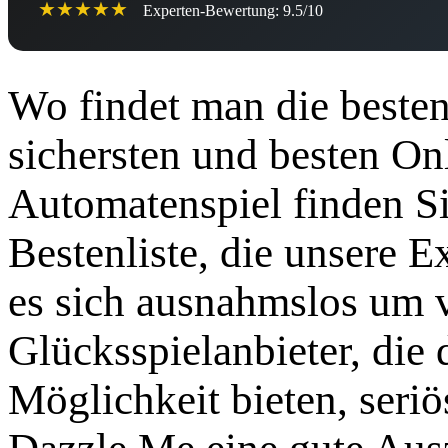
★★★★★
Experten-Bewertung: 9.5/10
Wo findet man die beste
sichersten und besten O
Automatenspiel finden Sie
Bestenliste, die unsere E
es sich ausnahmslos um 
Glücksspielanbieter, die
Möglichkeit bieten, seri