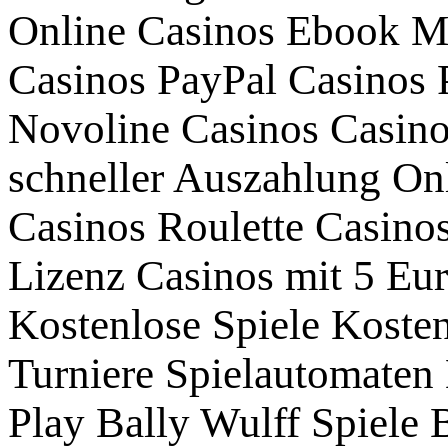
Online Casinos Ebook M
Casinos PayPal Casinos 
Novoline Casinos Casino
schneller Auszahlung On
Casinos Roulette Casino
Lizenz Casinos mit 5 Eu
Kostenlose Spiele Koste
Turniere Spielautomaten
Play Bally Wulff Spiele