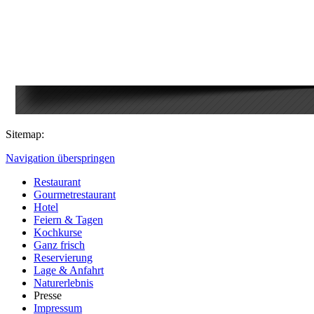
Sitemap:
Navigation überspringen
Restaurant
Gourmetrestaurant
Hotel
Feiern & Tagen
Kochkurse
Ganz frisch
Reservierung
Lage & Anfahrt
Naturerlebnis
Presse
Impressum