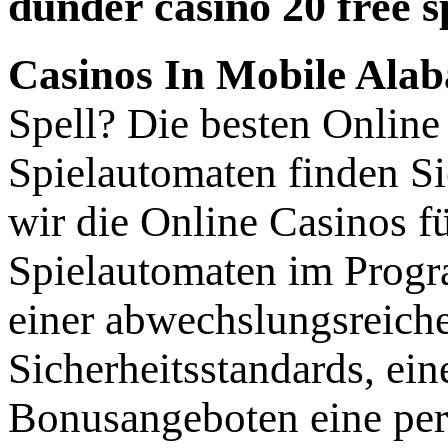
dunder casino 20 free s
Casinos In Mobile Ala
Spell? Die besten Online
Spielautomaten finden Si
wir die Online Casinos fü
Spielautomaten im Progr
einer abwechslungsreich
Sicherheitsstandards, ei
Bonusangeboten eine perf