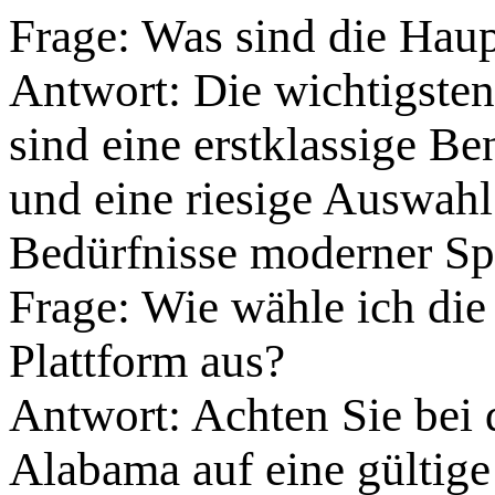
Frage: Was sind die Hau
Antwort: Die wichtigste
sind eine erstklassige B
und eine riesige Auswahl 
Bedürfnisse moderner Spi
Frage: Wie wähle ich di
Plattform aus?
Antwort: Achten Sie bei
Alabama auf eine gültige