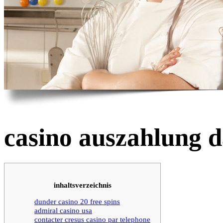
Presse
Kontakt
casino auszahlung 
inhaltsverzeichnis
dunder casino 20 free spins
admiral casino usa
contacter cresus casino par telephone