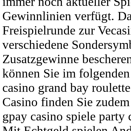
immer noch aktueller Spi
Gewinnlinien verfügt. D
Freispielrunde zur Vecas
verschiedene Sondersymb
Zusatzgewinne bescheren 
können Sie im folgenden
casino grand bay roulett
Casino finden Sie zudem 
gpay casino spiele party
Mit Echtgeld spielen And