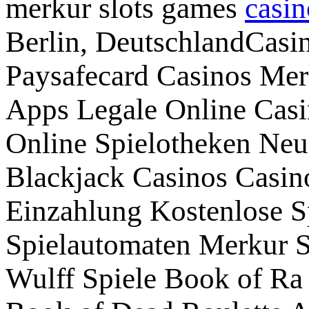
merkur slots games
casin
Berlin, DeutschlandCasi
Paysafecard Casinos Mer
Apps Legale Online Casi
Online Spielotheken Neu
Blackjack Casinos Casin
Einzahlung Kostenlose S
Spielautomaten Merkur S
Wulff Spiele Book of Ra