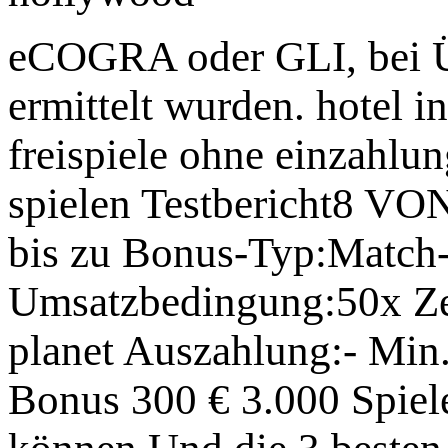
eCOGRA oder GLI, bei Ü
ermittelt wurden. hotel 
freispiele ohne einzahlu
spielen Testbericht8 V
bis zu Bonus-Typ:Match
Umsatzbedingung:50x Ze
planet Auszahlung:- Min.
Bonus 300 € 3.000 Spiele