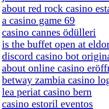
about red rock casino est
a casino game 69
casino cannes ödülleri
is the buffet open at eld
discord casino bot origin
about online casino eröf
betway zambia casino lo
lea periat casino bern
casino estoril eventos