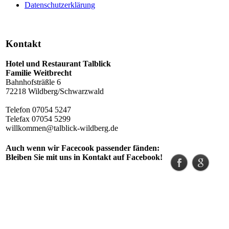
Datenschutzerklärung
Kontakt
Hotel und Restaurant Talblick
Familie Weitbrecht
Bahnhofsträßle 6
72218 Wildberg/Schwarzwald
Telefon 07054 5247
Telefax 07054 5299
willkommen@talblick-wildberg.de
Auch wenn wir Facecook passender fänden:
Bleiben Sie mit uns in Kontakt auf Facebook!