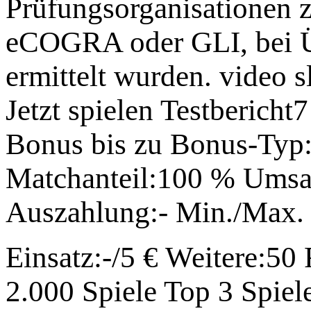
Prüfungsorganisationen z
eCOGRA oder GLI, bei Ü
ermittelt wurden. video 
Jetzt spielen Testberi
Bonus bis zu Bonus-Typ
Matchanteil:100 % Umsa
Auszahlung:- Min./Max.
Einsatz:-/5 € Weitere:50 
2.000 Spiele Top 3 Spiel