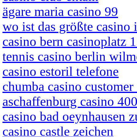
ägare maria casino 99
wo ist das größte casino 
casino bern casinoplatz 
tennis casino berlin wilm
casino estoril telefone
chumba casino customer 
aschaffenburg casino 40
casino bad oeynhausen z
casino castle zeichen