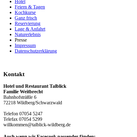
Hotel
Feiern & Tagen
Kochkurse
Ganz frisch
Reservierung
Lage & Anfahrt
Naturerlebnis
Presse
Impressum
Datenschutzerklärung
Kontakt
Hotel und Restaurant Talblick
Familie Weitbrecht
Bahnhofsträßle 6
72218 Wildberg/Schwarzwald
Telefon 07054 5247
Telefax 07054 5299
willkommen@talblick-wildberg.de
Auch wenn wir Facecook passender fänden: