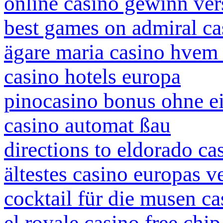
online casino gewinn ver
best games on admiral ca
ägare maria casino hvem 
casino hotels europa
pinocasino bonus ohne e
casino automat ßau
directions to eldorado ca
ältestes casino europas v
cocktail für die musen ca
el royale casino free chip