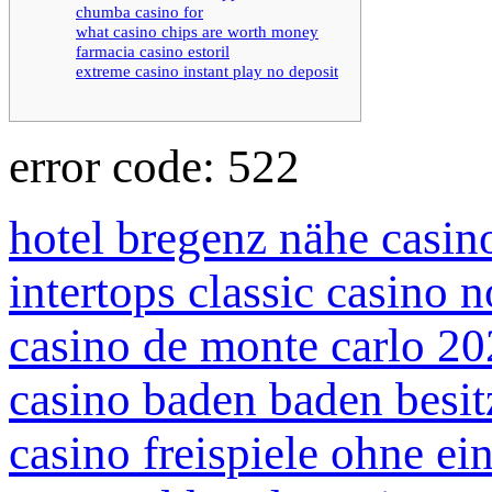
chumba casino for
what casino chips are worth money
farmacia casino estoril
extreme casino instant play no deposit
error code: 522
hotel bregenz nähe casin
intertops classic casino 
casino de monte carlo 2
casino baden baden besit
casino freispiele ohne ei