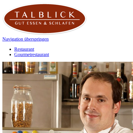
Navigation überspringen
Restaurant
Gourmetrestaurant
Navigation überspringen
Hotel
Feiern & Tagen
Kochkurse
Navigation überspringen
Ganz frisch
Reservierung
Lage & Anfahrt
Naturerlebnis