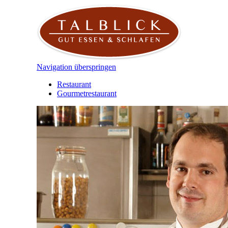
Navigation überspringen
Restaurant
Gourmetrestaurant
Navigation überspringen
Hotel
Feiern & Tagen
Kochkurse
Navigation überspringen
Ganz frisch
Reservierung
Lage & Anfahrt
Naturerlebnis