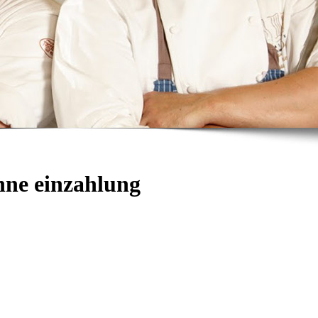
hne einzahlung