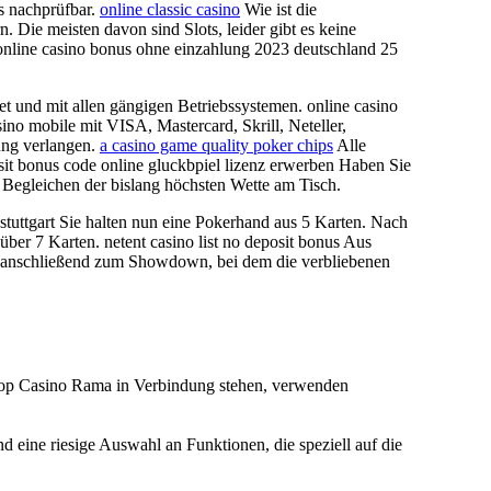
s nachprüfbar.
online classic casino
Wie ist die
. Die meisten davon sind Slots, leider gibt es keine
 online casino bonus ohne einzahlung 2023 deutschland 25
t und mit allen gängigen Betriebssystemen. online casino
ino mobile mit VISA, Mastercard, Skrill, Neteller,
ung verlangen.
a casino game quality poker chips
Alle
it bonus code online gluckbpiel lizenz erwerben Haben Sie
s Begleichen der bislang höchsten Wette am Tisch.
 stuttgart Sie halten nun eine Pokerhand aus 5 Karten. Nach
er 7 Karten. netent casino list no deposit bonus Aus
nd anschließend zum Showdown, bei dem die verbliebenen
 Top Casino Rama in Verbindung stehen, verwenden
 eine riesige Auswahl an Funktionen, die speziell auf die