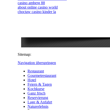
casino amberg 88
about online casino world
choctaw casino kinder la
Sitemap:
Navigation überspringen
Restaurant
Gourmetrestaurant
Hotel
Feiern & Tagen
Kochkurse
Ganz frisch
Reservierung
Lage & Anfahrt
Naturerlebnis