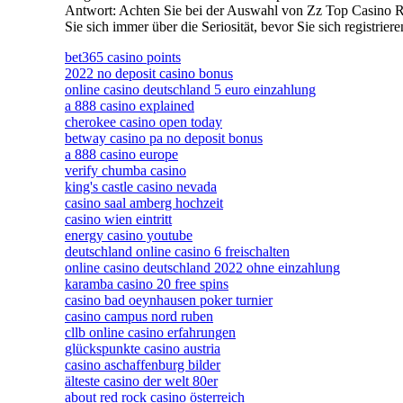
Antwort: Achten Sie bei der Auswahl von Zz Top Casino Ra
Sie sich immer über die Seriosität, bevor Sie sich registriere
bet365 casino points
2022 no deposit casino bonus
online casino deutschland 5 euro einzahlung
a 888 casino explained
cherokee casino open today
betway casino pa no deposit bonus
a 888 casino europe
verify chumba casino
king's castle casino nevada
casino saal amberg hochzeit
casino wien eintritt
energy casino youtube
deutschland online casino 6 freischalten
online casino deutschland 2022 ohne einzahlung
karamba casino 20 free spins
casino bad oeynhausen poker turnier
casino campus nord ruben
cllb online casino erfahrungen
glückspunkte casino austria
casino aschaffenburg bilder
älteste casino der welt 80er
about red rock casino österreich