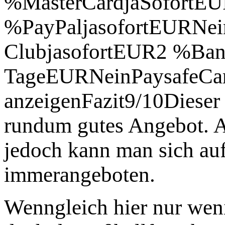
%MasterCardjaSofortE
%PayPaljasofortEURNei
ClubjasofortEUR2 %Ban
TageEURNeinPaysafeCar
anzeigenFazit9/10Dieser
rundum gutes Angebot. A
jedoch kann man sich auf 
immerangeboten.
Wenngleich hier nur weni