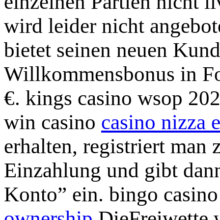
einzelnen Partien nicht 
wird leider nicht angeb
bietet seinen neuen Kun
Willkommensbonus in For
€. kings casino wsop 202
win casino
casino nizza e
erhalten, registriert man
Einzahlung und gibt da
Konto” ein. bingo casino
ownership
DieFreiwette 