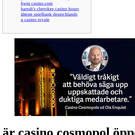
bwin casino.com
harrah's cherokee casino hours
älteste spielbank deutschlands
q casino royale
är casino cosmopol öpp