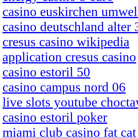
casino euskirchen umwel
casino deutschland alter
cresus casino wikipedia
application cresus casino
casino estoril 50
casino campus nord 06
live slots youtube choct
casino estoril poker
miami club casino fat cat