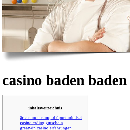
Presse
Kontakt
casino baden baden 
inhaltsverzeichnis
är casino cosmopol öppet mindset
casino erding gutschein
greatwin casino erfahrungen