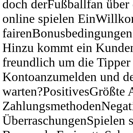
doch derFußballfan über 
online spielen EinWillk
fairenBonusbedingungen
Hinzu kommt ein Kundend
freundlich um die Tipper 
Kontoanzumelden und d
warten?PositivesGrößte 
ZahlungsmethodenNegati
ÜberraschungenSpielen si