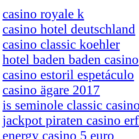
casino royale k
casino hotel deutschland
casino classic koehler
hotel baden baden casino
casino estoril espetáculo
casino ägare 2017
is seminole classic casin
jackpot piraten casino e
energy casino 5 euro