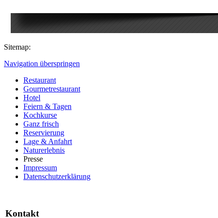
Sitemap:
Navigation überspringen
Restaurant
Gourmetrestaurant
Hotel
Feiern & Tagen
Kochkurse
Ganz frisch
Reservierung
Lage & Anfahrt
Naturerlebnis
Presse
Impressum
Datenschutzerklärung
Kontakt