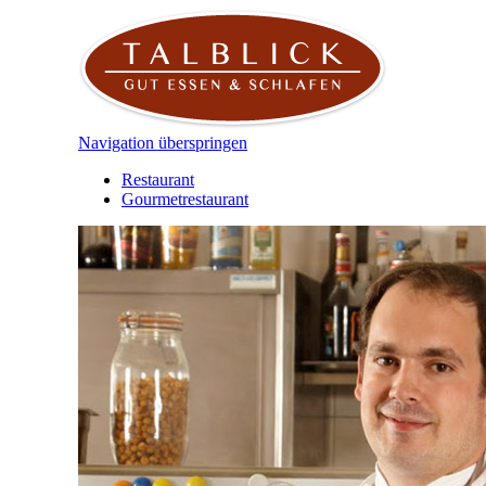
Navigation überspringen
Restaurant
Gourmetrestaurant
Navigation überspringen
Hotel
Feiern & Tagen
Kochkurse
Navigation überspringen
Ganz frisch
Reservierung
Lage & Anfahrt
Naturerlebnis