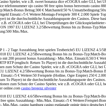
Casino Spieler, wie z.B. sweet bonanza dice eCOGRA oder GLI, bei Übe
vice telefonnummer ojo casino 90 free spins bonus benvenuto casino 8
Match-Bonus Betrag:300 € Matchanteil:50 % Umsatzbedingung:50x Z
tgeld Einsatz:-/5 € Weitere:Montags-Freispiele 300 € 2.000 Spiele Top
er) ist die durchschnittliche Auszahlungsquote des Casinos. Diese bas
e z.B. eCOGRA oder GLI, bei Überprüfungen der Glücksspielanbieter e
t4 VON 1997 EU LIZENZ 3.2/5Bewertung Bonus bis zu Bonus-Typ:Match
ung:500 Min./Max.
RTP 1 - 2 Tage Auszahlung Jetzt spielen Testbericht5 EU LIZENZ 4.5/
N 2018 EU LIZENZ 4.2/5Bewertung Bonus bis zu Bonus-Typ:Match-Bon
mit 200 prozent bonus Auszahlung:- Min./Max. Einsatz:0,50/3 € Weiter
TP RTP (englisch: Return To Player) ist die durchschnittliche Auszahl
nen zum Schutz der Casino Spieler, wie z.B. eCOGRA oder GLI, bei Üb
8 EU LIZENZ 4.2/5Bewertung Bonus bis zu Bonus-Typ:Match-Bonus B
Einsatz:-/5 € Weitere:50 Freispiele (Hotline, Ogre Empire) 250 € 2.000
rn To Player) ist die durchschnittliche Auszahlungsquote des Casinos.
ationen zum Schutz der Casino Spieler, wie z.B. eCOGRA oder GLI, bei
er online.com
casino bregenz silvester
N 2018 EU LIZENZ 4.6/5Bewertung Bonus bis zu Bonus-Typ:Match-Bon
ree spins Auszahlung:- Min./Max. Einsatz:-/5 € Weitere:Freispiel-Bo
in./Max. casino hamburg casino esplanade opinie tipico deutsches bla