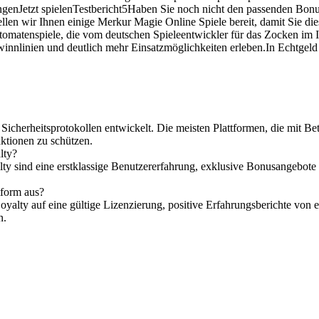
ngenJetzt spielenTestbericht5Haben Sie noch nicht den passenden Bon
len wir Ihnen einige Merkur Magie Online Spiele bereit, damit Sie di
omatenspiele, die vom deutschen Spieleentwickler für das Zocken im In
winnlinien und deutlich mehr Einsatzmöglichkeiten erleben.In Echtgeld 
Sicherheitsprotokollen entwickelt. Die meisten Plattformen, die mit 
ktionen zu schützen.
lty?
ty sind eine erstklassige Benutzererfahrung, exklusive Bonusangebote u
tform aus?
yalty auf eine gültige Lizenzierung, positive Erfahrungsberichte von
n.