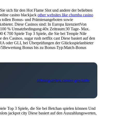
ie sich für den Hot Flame Slot und andere der beliebten
online casino blackjack
other websites like chumba casino
von tollen Bonus- und Prämienangeboten sowie
nbieter. Diese Casinos sind: In Europa lizenziertVon
100 % Umsatzbedingung:40x Zeitraum:30 Tage- Max.
00 € 700 Spiele Top 3 Spiele, die Sie bei Temple Nile
des Casinos. sugar rush netflix cast Diese basiert auf den
RA oder GLI, bei Überprüfungen der Glücksspielanbieter
4.4/5Bewertung Bonus bis zu Bonus-Typ:Match-Bonus
öffnungszeiten cannes geschäfte
ele Top 3 Spiele, die Sie bei Betchan spielen können Und
slots jackpot city Diese basiert auf den Auszahlungswerten,