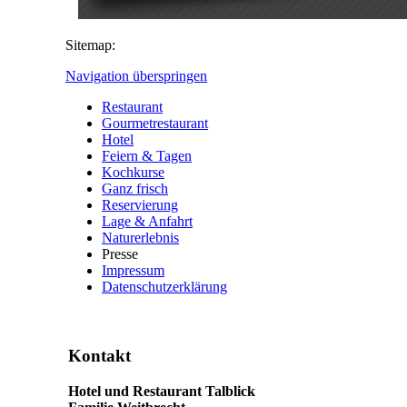
Sitemap:
Navigation überspringen
Restaurant
Gourmetrestaurant
Hotel
Feiern & Tagen
Kochkurse
Ganz frisch
Reservierung
Lage & Anfahrt
Naturerlebnis
Presse
Impressum
Datenschutzerklärung
Kontakt
Hotel und Restaurant Talblick